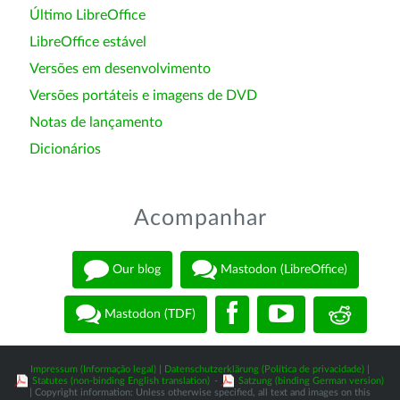
Último LibreOffice
LibreOffice estável
Versões em desenvolvimento
Versões portáteis e imagens de DVD
Notas de lançamento
Dicionários
Acompanhar
Our blog
Mastodon (LibreOffice)
Mastodon (TDF)
Impressum (Informação legal)
|
Datenschutzerklärung (Política de privacidade)
|
Statutes (non-binding English translation)
-
Satzung (binding German version)
| Copyright information: Unless otherwise specified, all text and images on this