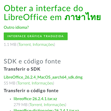
Obter a interface do
LibreOffice em
ภาษาไทย
Outro idioma?
INTERFACE GRÁFICA TRADUZIDA
1.1 MB (
Torrent
,
Informações
)
SDK e código fonte
Transferir o SDK
LibreOffice_26.2.4_MacOS_aarch64_sdk.dmg
55 MB (
Torrent
,
Informações
)
Transferir o código fonte
libreoffice-26.2.4.1.tar.xz
279 MB (
Torrent
,
Informações
)
libreoffice-dictionaries-26.2.4.1.tar.xz