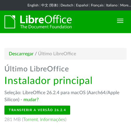
English
|
中文 (简体)
|
Deutsch
|
Español
|
Français
|
Italiano
|
More...
Descarregar
/
Último LibreOffice
Último LibreOffice
Instalador principal
Seleção: LibreOffice 26.2.4 para macOS (Aarch64/Apple
Silicon) -
mudar?
TRANSFERIR A VERSÃO 26.2.4
281 MB (
Torrent
,
Informações
)