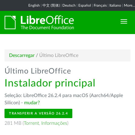
English
|
中文 (简体)
|
Deutsch
|
Español
|
Français
|
Italiano
|
More...
Descarregar
/
Último LibreOffice
Último LibreOffice
Instalador principal
Seleção: LibreOffice 26.2.4 para macOS (Aarch64/Apple
Silicon) -
mudar?
TRANSFERIR A VERSÃO 26.2.4
281 MB (
Torrent
,
Informações
)