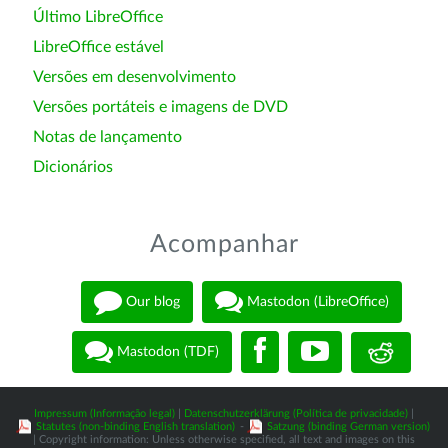
Último LibreOffice
LibreOffice estável
Versões em desenvolvimento
Versões portáteis e imagens de DVD
Notas de lançamento
Dicionários
Acompanhar
Our blog
Mastodon (LibreOffice)
Mastodon (TDF)
Impressum (Informação legal)
|
Datenschutzerklärung (Política de privacidade)
|
Statutes (non-binding English translation)
-
Satzung (binding German version)
| Copyright information: Unless otherwise specified, all text and images on this