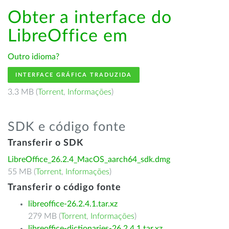
Obter a interface do
LibreOffice em
Outro idioma?
INTERFACE GRÁFICA TRADUZIDA
3.3 MB (
Torrent
,
Informações
)
SDK e código fonte
Transferir o SDK
LibreOffice_26.2.4_MacOS_aarch64_sdk.dmg
55 MB (
Torrent
,
Informações
)
Transferir o código fonte
libreoffice-26.2.4.1.tar.xz
279 MB (
Torrent
,
Informações
)
libreoffice-dictionaries-26.2.4.1.tar.xz