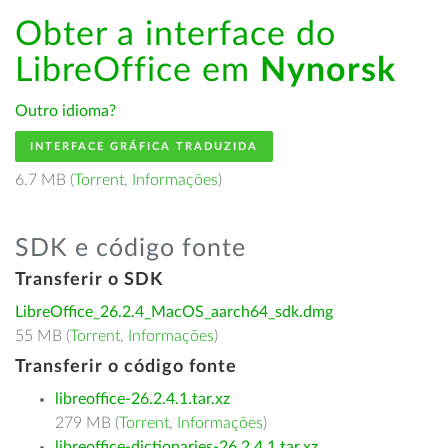
Obter a interface do
LibreOffice em
Nynorsk
Outro idioma?
INTERFACE GRÁFICA TRADUZIDA
6.7 MB (
Torrent
,
Informações
)
SDK e código fonte
Transferir o SDK
LibreOffice_26.2.4_MacOS_aarch64_sdk.dmg
55 MB (
Torrent
,
Informações
)
Transferir o código fonte
libreoffice-26.2.4.1.tar.xz
279 MB (
Torrent
,
Informações
)
libreoffice-dictionaries-26.2.4.1.tar.xz