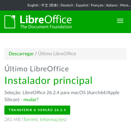
English
|
中文 (简体)
|
Deutsch
|
Español
|
Français
|
Italiano
|
More...
Descarregar
/
Último LibreOffice
Último LibreOffice
Instalador principal
Seleção: LibreOffice 26.2.4 para macOS (Aarch64/Apple
Silicon) -
mudar?
TRANSFERIR A VERSÃO 26.2.4
281 MB (
Torrent
,
Informações
)