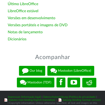
Último LibreOffice
LibreOffice estável
Versões em desenvolvimento
Versões portáteis e imagens de DVD
Notas de lançamento
Dicionários
Acompanhar
Our blog
Mastodon (LibreOffice)
Mastodon (TDF)
Impressum (Informação legal)
|
Datenschutzerklärung (Política de privacidade)
|
Statutes (non-binding English translation)
-
Satzung (binding German version)
| Copyright information: Unless otherwise specified, all text and images on this