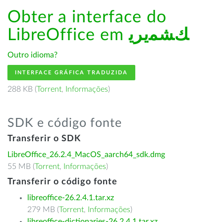
Obter a interface do
LibreOffice em
ﻚﺸﻤﻳﺮﻳ
Outro idioma?
INTERFACE GRÁFICA TRADUZIDA
288 KB (
Torrent
,
Informações
)
SDK e código fonte
Transferir o SDK
LibreOffice_26.2.4_MacOS_aarch64_sdk.dmg
55 MB (
Torrent
,
Informações
)
Transferir o código fonte
libreoffice-26.2.4.1.tar.xz
279 MB (
Torrent
,
Informações
)
libreoffice-dictionaries-26.2.4.1.tar.xz