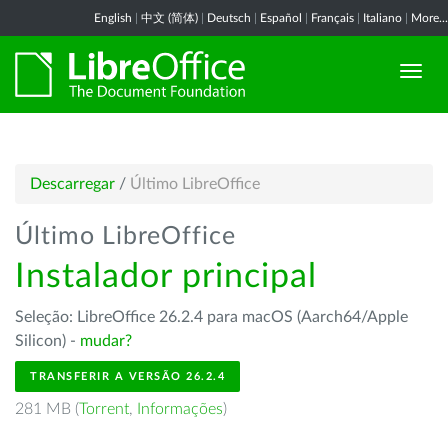
English
|
中文 (简体)
|
Deutsch
|
Español
|
Français
|
Italiano
|
More...
Descarregar
/
Último LibreOffice
Último LibreOffice
Instalador principal
Seleção: LibreOffice 26.2.4 para macOS (Aarch64/Apple
Silicon) -
mudar?
TRANSFERIR A VERSÃO 26.2.4
281 MB (
Torrent
,
Informações
)