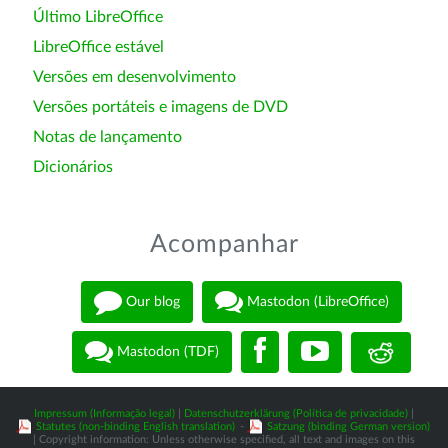
Último LibreOffice
LibreOffice estável
Versões em desenvolvimento
Versões portáteis e imagens de DVD
Notas de lançamento
Dicionários
Acompanhar
Our blog
Mastodon (LibreOffice)
Mastodon (TDF)
Impressum (Informação legal)
|
Datenschutzerklärung (Política de privacidade)
|
Statutes (non-binding English translation)
-
Satzung (binding German version)
| Copyright information: Unless otherwise specified, all text and images on this