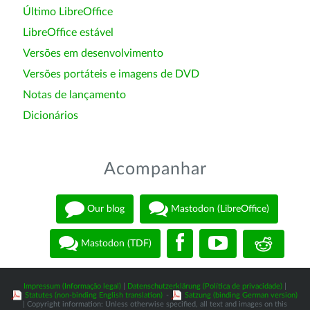
Último LibreOffice
LibreOffice estável
Versões em desenvolvimento
Versões portáteis e imagens de DVD
Notas de lançamento
Dicionários
Acompanhar
Our blog
Mastodon (LibreOffice)
Mastodon (TDF)
Impressum (Informação legal)
|
Datenschutzerklärung (Política de privacidade)
|
Statutes (non-binding English translation)
-
Satzung (binding German version)
| Copyright information: Unless otherwise specified, all text and images on this