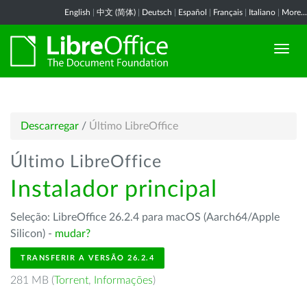
English
|
中文 (简体)
|
Deutsch
|
Español
|
Français
|
Italiano
|
More...
Descarregar
/
Último LibreOffice
Último LibreOffice
Instalador principal
Seleção: LibreOffice 26.2.4 para macOS (Aarch64/Apple
Silicon) -
mudar?
TRANSFERIR A VERSÃO 26.2.4
281 MB (
Torrent
,
Informações
)