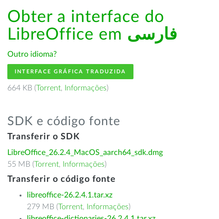
Obter a interface do
LibreOffice em
فارسى
Outro idioma?
INTERFACE GRÁFICA TRADUZIDA
664 KB (
Torrent
,
Informações
)
SDK e código fonte
Transferir o SDK
LibreOffice_26.2.4_MacOS_aarch64_sdk.dmg
55 MB (
Torrent
,
Informações
)
Transferir o código fonte
libreoffice-26.2.4.1.tar.xz
279 MB (
Torrent
,
Informações
)
libreoffice-dictionaries-26.2.4.1.tar.xz