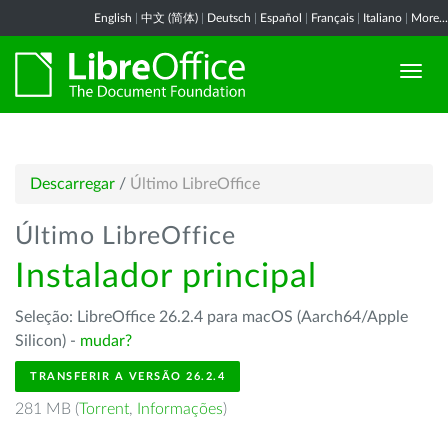
English
|
中文 (简体)
|
Deutsch
|
Español
|
Français
|
Italiano
|
More...
Descarregar
/
Último LibreOffice
Último LibreOffice
Instalador principal
Seleção: LibreOffice 26.2.4 para macOS (Aarch64/Apple
Silicon) -
mudar?
TRANSFERIR A VERSÃO 26.2.4
281 MB (
Torrent
,
Informações
)