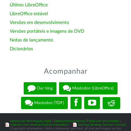
Último LibreOffice
LibreOffice estável
Versões em desenvolvimento
Versões portáteis e imagens de DVD
Notas de lançamento
Dicionários
Acompanhar
Our blog
Mastodon (LibreOffice)
Mastodon (TDF)
Impressum (Informação legal)
|
Datenschutzerklärung (Política de privacidade)
|
Statutes (non-binding English translation)
-
Satzung (binding German version)
| Copyright information: Unless otherwise specified, all text and images on this