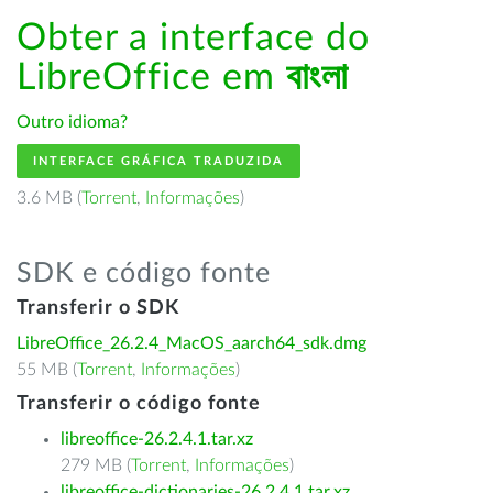
Obter a interface do
LibreOffice em
বাংলা
Outro idioma?
INTERFACE GRÁFICA TRADUZIDA
3.6 MB (
Torrent
,
Informações
)
SDK e código fonte
Transferir o SDK
LibreOffice_26.2.4_MacOS_aarch64_sdk.dmg
55 MB (
Torrent
,
Informações
)
Transferir o código fonte
libreoffice-26.2.4.1.tar.xz
279 MB (
Torrent
,
Informações
)
libreoffice-dictionaries-26.2.4.1.tar.xz