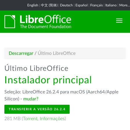
English
|
中文 (简体)
|
Deutsch
|
Español
|
Français
|
Italiano
|
More...
Descarregar
/
Último LibreOffice
Último LibreOffice
Instalador principal
Seleção: LibreOffice 26.2.4 para macOS (Aarch64/Apple
Silicon) -
mudar?
TRANSFERIR A VERSÃO 26.2.4
281 MB (
Torrent
,
Informações
)