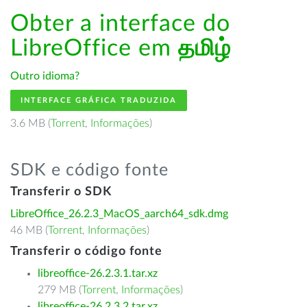
Obter a interface do
LibreOffice em
தமிழ்
Outro idioma?
INTERFACE GRÁFICA TRADUZIDA
3.6 MB (
Torrent
,
Informações
)
SDK e código fonte
Transferir o SDK
LibreOffice_26.2.3_MacOS_aarch64_sdk.dmg
46 MB (
Torrent
,
Informações
)
Transferir o código fonte
libreoffice-26.2.3.1.tar.xz
279 MB (
Torrent
,
Informações
)
libreoffice-26.2.3.2.tar.xz