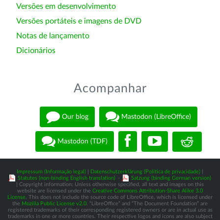
Versões em desenvolvimento
Versões portáteis e imagens de DVD
Notas de lançamento
Dicionários
Acompanhar
Our blog
Mastodon (LibreOffice)
Mastodon (TDF)
Impressum (Informação legal)
|
Datenschutzerklärung (Política de privacidade)
|
Statutes (non-binding English translation)
-
Satzung (binding German version)
| Copyright information: Unless otherwise specified, all text and images on this
website are licensed under the
Creative Commons Attribution-Share Alike 3.0
License
. This does not include the source code of LibreOffice, which is licensed under
the
Mozilla Public License v2.0
. “LibreOffice” and “The Document Foundation” are
registered trademarks of their corresponding registered owners or are in actual use as
trademarks in one or more countries. Their respective logos and icons are also subject