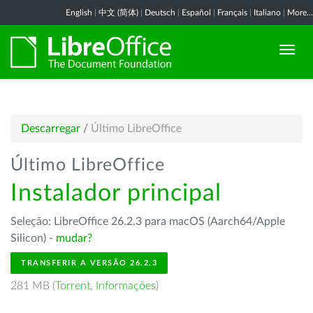
English
|
中文 (简体)
|
Deutsch
|
Español
|
Français
|
Italiano
|
More...
Descarregar
/
Último LibreOffice
Último LibreOffice
Instalador principal
Seleção: LibreOffice 26.2.3 para macOS (Aarch64/Apple
Silicon) -
mudar?
TRANSFERIR A VERSÃO 26.2.3
281 MB (
Torrent
,
Informações
)