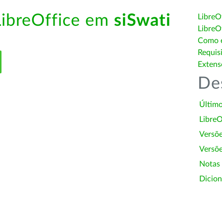
LibreOffice em
siSwati
LibreO
LibreO
Como é
Requis
Extens
De
Último
LibreO
Versõ
Versõe
Notas
Dicion