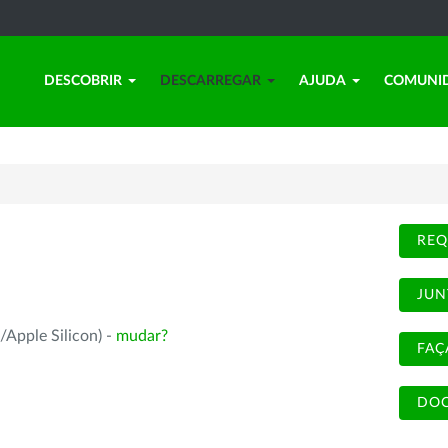
DESCOBRIR
DESCARREGAR
AJUDA
COMUNI
REQ
JUN
/Apple Silicon) -
mudar?
FAÇ
DOC