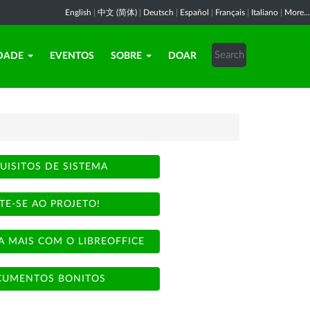
English
|
中文 (简体)
|
Deutsch
|
Español
|
Français
|
Italiano
|
More...
DADE
EVENTOS
SOBRE
DOAR
UISITOS DE SISTEMA
TE-SE AO PROJETO!
A MAIS COM O LIBREOFFICE
UMENTOS BONITOS