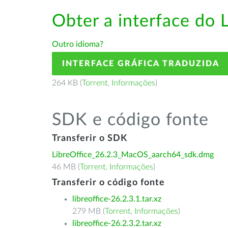
Obter a interface do 
Outro idioma?
INTERFACE GRÁFICA TRADUZIDA
264 KB (
Torrent
,
Informações
)
SDK e código fonte
Transferir o SDK
LibreOffice_26.2.3_MacOS_aarch64_sdk.dmg
46 MB (
Torrent
,
Informações
)
Transferir o código fonte
libreoffice-26.2.3.1.tar.xz
279 MB (
Torrent
,
Informações
)
libreoffice-26.2.3.2.tar.xz