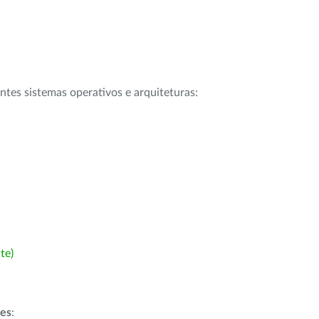
intes sistemas operativos e arquiteturas:
te)
ões
: