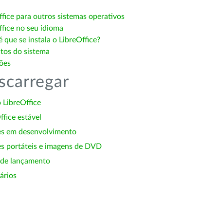
ffice para outros sistemas operativos
ffice no seu idioma
 que se instala o LibreOffice?
itos do sistema
ões
scarregar
 LibreOffice
ffice estável
es em desenvolvimento
s portáteis e imagens de DVD
 de lançamento
ários