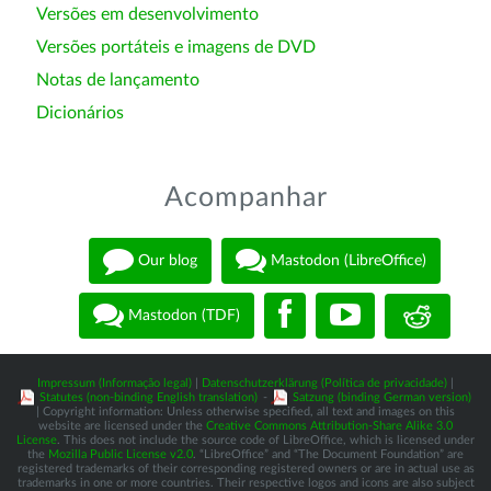
Versões em desenvolvimento
Versões portáteis e imagens de DVD
Notas de lançamento
Dicionários
Acompanhar
Our blog
Mastodon (LibreOffice)
Mastodon (TDF)
Impressum (Informação legal)
|
Datenschutzerklärung (Política de privacidade)
|
Statutes (non-binding English translation)
-
Satzung (binding German version)
| Copyright information: Unless otherwise specified, all text and images on this
website are licensed under the
Creative Commons Attribution-Share Alike 3.0
License
. This does not include the source code of LibreOffice, which is licensed under
the
Mozilla Public License v2.0
. “LibreOffice” and “The Document Foundation” are
registered trademarks of their corresponding registered owners or are in actual use as
trademarks in one or more countries. Their respective logos and icons are also subject