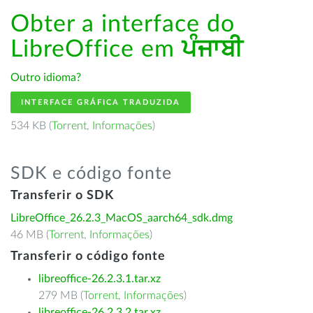
Obter a interface do
LibreOffice em
ਪੰਜਾਬੀ
Outro idioma?
INTERFACE GRÁFICA TRADUZIDA
534 KB (
Torrent
,
Informações
)
SDK e código fonte
Transferir o SDK
LibreOffice_26.2.3_MacOS_aarch64_sdk.dmg
46 MB (
Torrent
,
Informações
)
Transferir o código fonte
libreoffice-26.2.3.1.tar.xz
279 MB (
Torrent
,
Informações
)
libreoffice-26.2.3.2.tar.xz