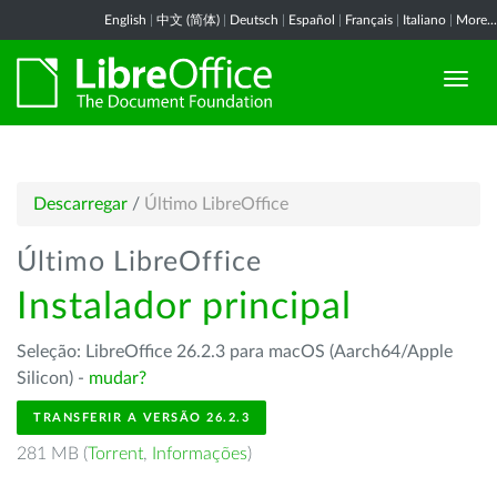
English
|
中文 (简体)
|
Deutsch
|
Español
|
Français
|
Italiano
|
More...
Descarregar
/
Último LibreOffice
Último LibreOffice
Instalador principal
Seleção: LibreOffice 26.2.3 para macOS (Aarch64/Apple
Silicon) -
mudar?
TRANSFERIR A VERSÃO 26.2.3
281 MB (
Torrent
,
Informações
)