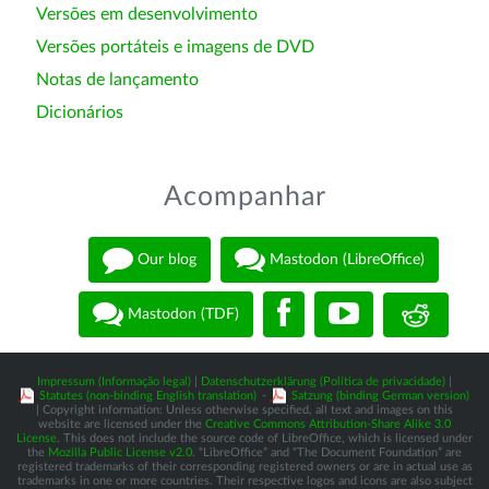
Versões em desenvolvimento
Versões portáteis e imagens de DVD
Notas de lançamento
Dicionários
Acompanhar
Our blog
Mastodon (LibreOffice)
Mastodon (TDF)
Impressum (Informação legal)
|
Datenschutzerklärung (Política de privacidade)
|
Statutes (non-binding English translation)
-
Satzung (binding German version)
| Copyright information: Unless otherwise specified, all text and images on this
website are licensed under the
Creative Commons Attribution-Share Alike 3.0
License
. This does not include the source code of LibreOffice, which is licensed under
the
Mozilla Public License v2.0
. “LibreOffice” and “The Document Foundation” are
registered trademarks of their corresponding registered owners or are in actual use as
trademarks in one or more countries. Their respective logos and icons are also subject