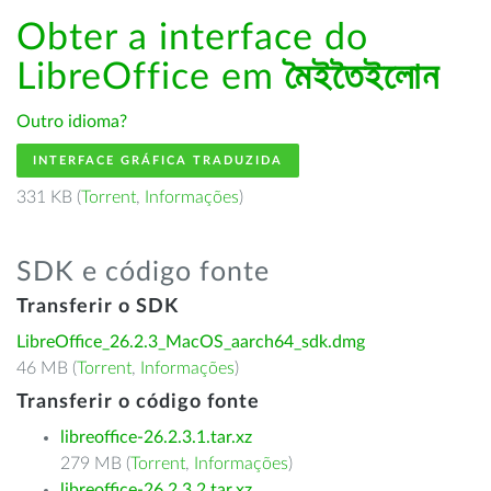
Obter a interface do
LibreOffice em
মৈইতৈইলোন
Outro idioma?
INTERFACE GRÁFICA TRADUZIDA
331 KB (
Torrent
,
Informações
)
SDK e código fonte
Transferir o SDK
LibreOffice_26.2.3_MacOS_aarch64_sdk.dmg
46 MB (
Torrent
,
Informações
)
Transferir o código fonte
libreoffice-26.2.3.1.tar.xz
279 MB (
Torrent
,
Informações
)
libreoffice-26.2.3.2.tar.xz