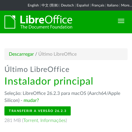
English
|
中文 (简体)
|
Deutsch
|
Español
|
Français
|
Italiano
|
More...
Descarregar
/
Último LibreOffice
Último LibreOffice
Instalador principal
Seleção: LibreOffice 26.2.3 para macOS (Aarch64/Apple
Silicon) -
mudar?
TRANSFERIR A VERSÃO 26.2.3
281 MB (
Torrent
,
Informações
)