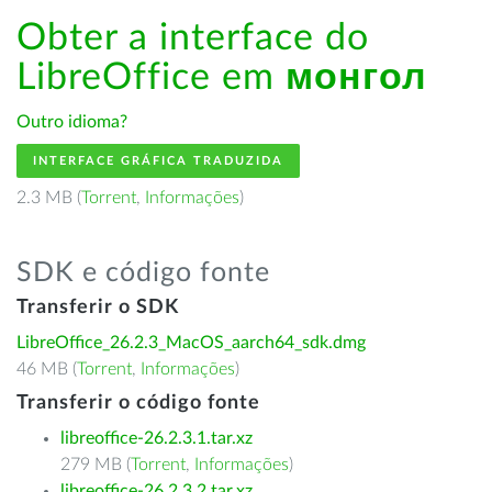
Obter a interface do
LibreOffice em
монгол
Outro idioma?
INTERFACE GRÁFICA TRADUZIDA
2.3 MB (
Torrent
,
Informações
)
SDK e código fonte
Transferir o SDK
LibreOffice_26.2.3_MacOS_aarch64_sdk.dmg
46 MB (
Torrent
,
Informações
)
Transferir o código fonte
libreoffice-26.2.3.1.tar.xz
279 MB (
Torrent
,
Informações
)
libreoffice-26.2.3.2.tar.xz