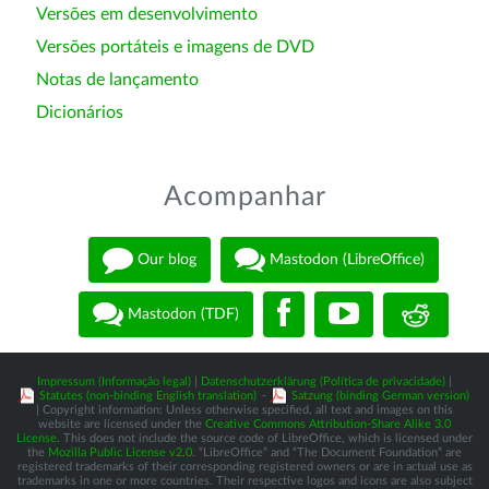
Versões em desenvolvimento
Versões portáteis e imagens de DVD
Notas de lançamento
Dicionários
Acompanhar
Our blog
Mastodon (LibreOffice)
Mastodon (TDF)
Impressum (Informação legal)
|
Datenschutzerklärung (Política de privacidade)
|
Statutes (non-binding English translation)
-
Satzung (binding German version)
| Copyright information: Unless otherwise specified, all text and images on this
website are licensed under the
Creative Commons Attribution-Share Alike 3.0
License
. This does not include the source code of LibreOffice, which is licensed under
the
Mozilla Public License v2.0
. “LibreOffice” and “The Document Foundation” are
registered trademarks of their corresponding registered owners or are in actual use as
trademarks in one or more countries. Their respective logos and icons are also subject