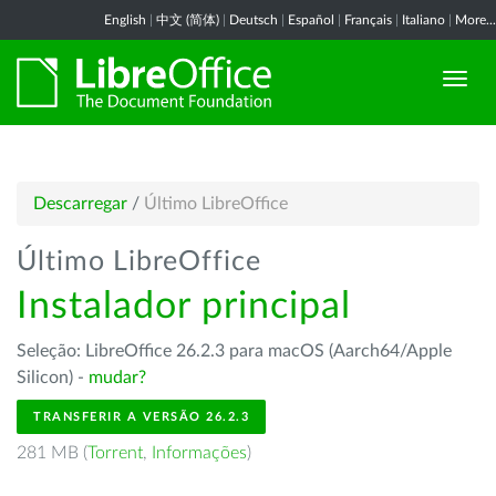
English
|
中文 (简体)
|
Deutsch
|
Español
|
Français
|
Italiano
|
More...
Descarregar
/
Último LibreOffice
Último LibreOffice
Instalador principal
Seleção: LibreOffice 26.2.3 para macOS (Aarch64/Apple
Silicon) -
mudar?
TRANSFERIR A VERSÃO 26.2.3
281 MB (
Torrent
,
Informações
)