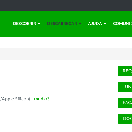
DESCOBRIR
DESCARREGAR
AJUDA
COMUNI
REQ
JUN
/Apple Silicon) -
mudar?
FAÇ
DOC