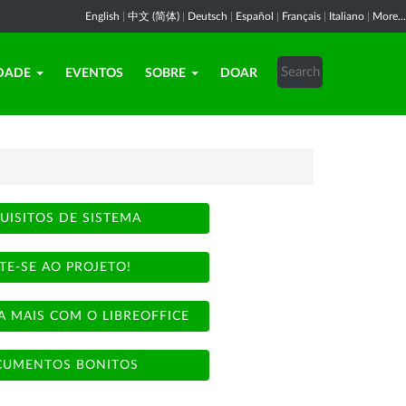
English
|
中文 (简体)
|
Deutsch
|
Español
|
Français
|
Italiano
|
More...
DADE
EVENTOS
SOBRE
DOAR
UISITOS DE SISTEMA
TE-SE AO PROJETO!
A MAIS COM O LIBREOFFICE
UMENTOS BONITOS