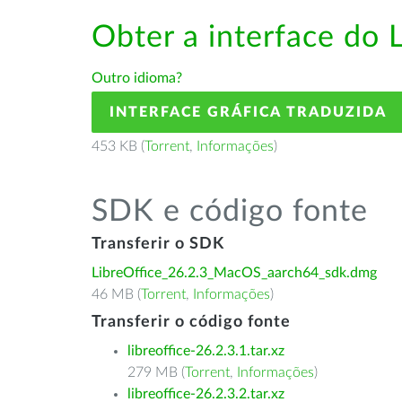
Obter a interface do 
Outro idioma?
INTERFACE GRÁFICA TRADUZIDA
453 KB (
Torrent
,
Informações
)
SDK e código fonte
Transferir o SDK
LibreOffice_26.2.3_MacOS_aarch64_sdk.dmg
46 MB (
Torrent
,
Informações
)
Transferir o código fonte
libreoffice-26.2.3.1.tar.xz
279 MB (
Torrent
,
Informações
)
libreoffice-26.2.3.2.tar.xz