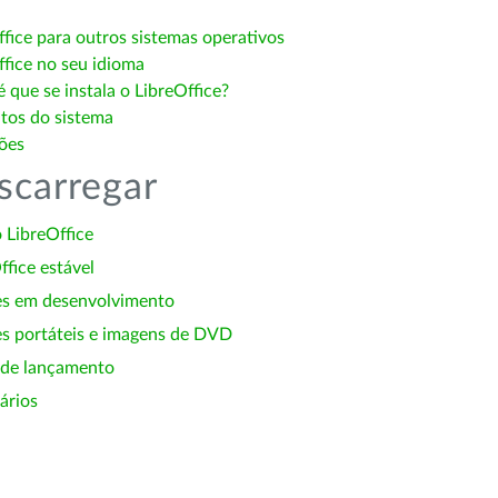
ffice para outros sistemas operativos
ffice no seu idioma
 que se instala o LibreOffice?
itos do sistema
ões
scarregar
 LibreOffice
ffice estável
es em desenvolvimento
s portáteis e imagens de DVD
 de lançamento
ários