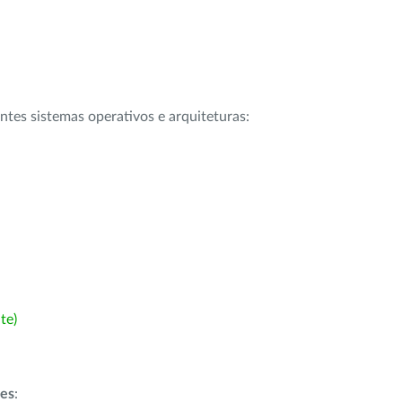
intes sistemas operativos e arquiteturas:
te)
ões
: