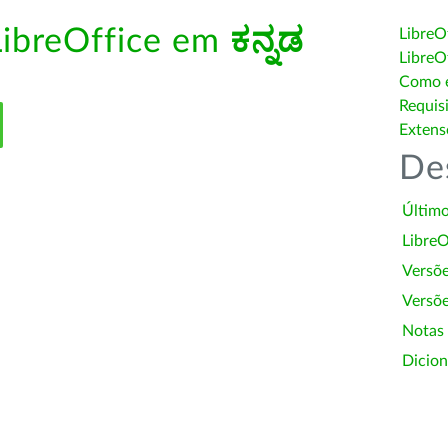
LibreOffice em
ಕನ್ನಡ
LibreO
LibreO
Como é
Requis
Extens
De
Último
LibreO
Versõ
Versõe
Notas
Dicion