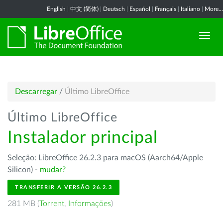
English
|
中文 (简体)
|
Deutsch
|
Español
|
Français
|
Italiano
|
More...
Descarregar
/
Último LibreOffice
Último LibreOffice
Instalador principal
Seleção: LibreOffice 26.2.3 para macOS (Aarch64/Apple
Silicon) -
mudar?
TRANSFERIR A VERSÃO 26.2.3
281 MB (
Torrent
,
Informações
)