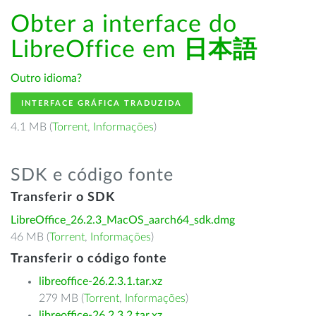
Obter a interface do
LibreOffice em
日本語
Outro idioma?
INTERFACE GRÁFICA TRADUZIDA
4.1 MB (
Torrent
,
Informações
)
SDK e código fonte
Transferir o SDK
LibreOffice_26.2.3_MacOS_aarch64_sdk.dmg
46 MB (
Torrent
,
Informações
)
Transferir o código fonte
libreoffice-26.2.3.1.tar.xz
279 MB (
Torrent
,
Informações
)
libreoffice-26.2.3.2.tar.xz