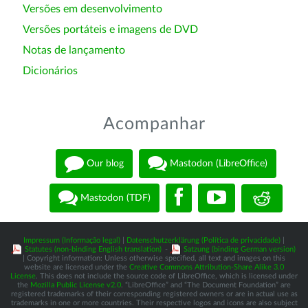
Versões em desenvolvimento
Versões portáteis e imagens de DVD
Notas de lançamento
Dicionários
Acompanhar
Our blog
Mastodon (LibreOffice)
Mastodon (TDF)
Impressum (Informação legal)
|
Datenschutzerklärung (Política de privacidade)
|
Statutes (non-binding English translation)
-
Satzung (binding German version)
| Copyright information: Unless otherwise specified, all text and images on this
website are licensed under the
Creative Commons Attribution-Share Alike 3.0
License
. This does not include the source code of LibreOffice, which is licensed under
the
Mozilla Public License v2.0
. “LibreOffice” and “The Document Foundation” are
registered trademarks of their corresponding registered owners or are in actual use as
trademarks in one or more countries. Their respective logos and icons are also subject