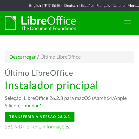
English
|
中文 (简体)
|
Deutsch
|
Español
|
Français
|
Italiano
|
More...
Descarregar
/
Último LibreOffice
Último LibreOffice
Instalador principal
Seleção: LibreOffice 26.2.3 para macOS (Aarch64/Apple
Silicon) -
mudar?
TRANSFERIR A VERSÃO 26.2.3
281 MB (
Torrent
,
Informações
)