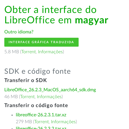
Obter a interface do
LibreOffice em
magyar
Outro idioma?
INTERFACE GRÁFICA TRADUZIDA
5.8 MB (
Torrent
,
Informações
)
SDK e código fonte
Transferir o SDK
LibreOffice_26.2.3_MacOS_aarch64_sdk.dmg
46 MB (
Torrent
,
Informações
)
Transferir o código fonte
libreoffice-26.2.3.1.tar.xz
279 MB (
Torrent
,
Informações
)
libreoffice-26.2.3.2.tar.xz