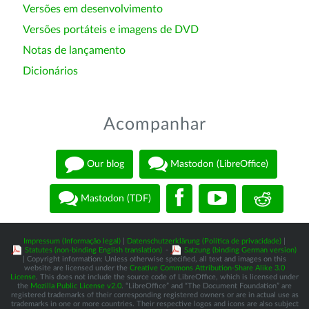
Versões em desenvolvimento
Versões portáteis e imagens de DVD
Notas de lançamento
Dicionários
Acompanhar
Our blog
Mastodon (LibreOffice)
Mastodon (TDF)
Impressum (Informação legal)
|
Datenschutzerklärung (Política de privacidade)
|
Statutes (non-binding English translation)
-
Satzung (binding German version)
| Copyright information: Unless otherwise specified, all text and images on this
website are licensed under the
Creative Commons Attribution-Share Alike 3.0
License
. This does not include the source code of LibreOffice, which is licensed under
the
Mozilla Public License v2.0
. “LibreOffice” and “The Document Foundation” are
registered trademarks of their corresponding registered owners or are in actual use as
trademarks in one or more countries. Their respective logos and icons are also subject