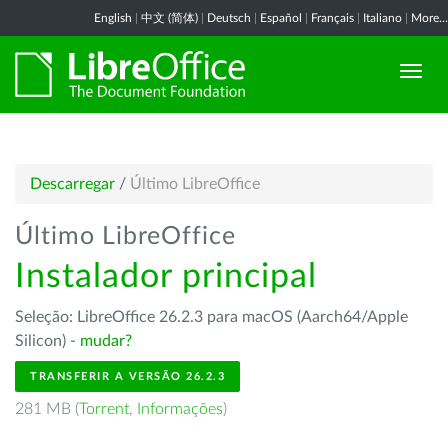
English
|
中文 (简体)
|
Deutsch
|
Español
|
Français
|
Italiano
|
More...
Descarregar
/
Último LibreOffice
Último LibreOffice
Instalador principal
Seleção: LibreOffice 26.2.3 para macOS (Aarch64/Apple
Silicon) -
mudar?
TRANSFERIR A VERSÃO 26.2.3
281 MB (
Torrent
,
Informações
)