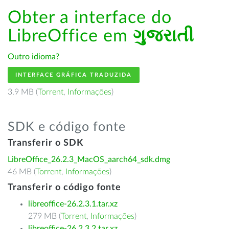
Obter a interface do
LibreOffice em
ગુજરાતી
Outro idioma?
INTERFACE GRÁFICA TRADUZIDA
3.9 MB (
Torrent
,
Informações
)
SDK e código fonte
Transferir o SDK
LibreOffice_26.2.3_MacOS_aarch64_sdk.dmg
46 MB (
Torrent
,
Informações
)
Transferir o código fonte
libreoffice-26.2.3.1.tar.xz
279 MB (
Torrent
,
Informações
)
libreoffice-26.2.3.2.tar.xz