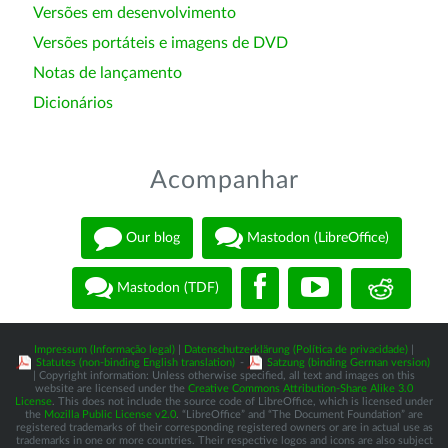
Versões em desenvolvimento
Versões portáteis e imagens de DVD
Notas de lançamento
Dicionários
Acompanhar
Our blog
Mastodon (LibreOffice)
Mastodon (TDF)
Impressum (Informação legal)
|
Datenschutzerklärung (Política de privacidade)
|
Statutes (non-binding English translation)
-
Satzung (binding German version)
| Copyright information: Unless otherwise specified, all text and images on this
website are licensed under the
Creative Commons Attribution-Share Alike 3.0
License
. This does not include the source code of LibreOffice, which is licensed under
the
Mozilla Public License v2.0
. “LibreOffice” and “The Document Foundation” are
registered trademarks of their corresponding registered owners or are in actual use as
trademarks in one or more countries. Their respective logos and icons are also subject