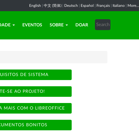
English
|
中文 (简体)
|
Deutsch
|
Español
|
Français
|
Italiano
|
More...
DADE
EVENTOS
SOBRE
DOAR
UISITOS DE SISTEMA
TE-SE AO PROJETO!
A MAIS COM O LIBREOFFICE
UMENTOS BONITOS