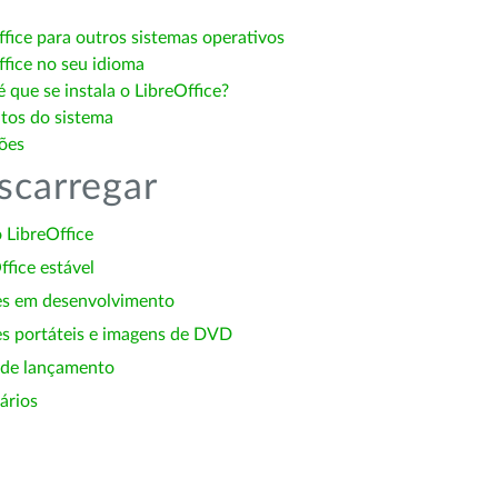
ffice para outros sistemas operativos
ffice no seu idioma
 que se instala o LibreOffice?
itos do sistema
ões
scarregar
 LibreOffice
ffice estável
es em desenvolvimento
s portáteis e imagens de DVD
 de lançamento
ários