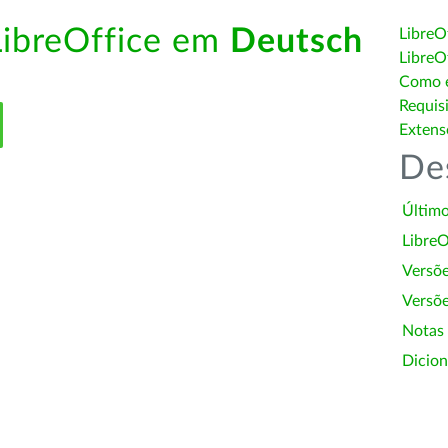
LibreOffice em
Deutsch
LibreO
LibreO
Como é
Requis
Extens
De
Último
LibreO
Versõ
Versõe
Notas
Dicion