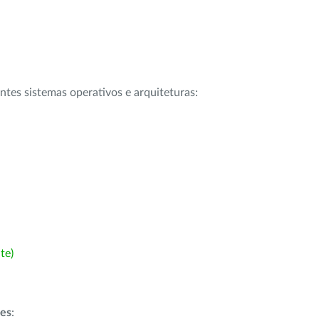
intes sistemas operativos e arquiteturas:
te)
ões
: