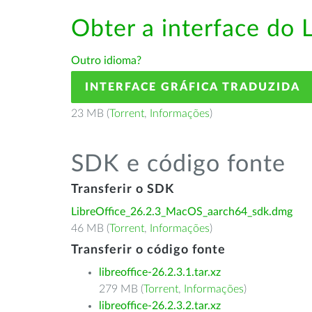
Obter a interface do 
Outro idioma?
INTERFACE GRÁFICA TRADUZIDA
23 MB (
Torrent
,
Informações
)
SDK e código fonte
Transferir o SDK
LibreOffice_26.2.3_MacOS_aarch64_sdk.dmg
46 MB (
Torrent
,
Informações
)
Transferir o código fonte
libreoffice-26.2.3.1.tar.xz
279 MB (
Torrent
,
Informações
)
libreoffice-26.2.3.2.tar.xz