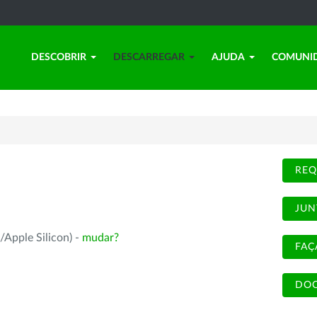
DESCOBRIR
DESCARREGAR
AJUDA
COMUNI
REQ
JUN
/Apple Silicon) -
mudar?
FAÇ
DOC