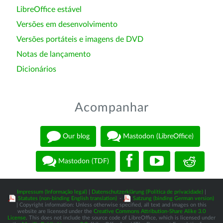
LibreOffice estável
Versões em desenvolvimento
Versões portáteis e imagens de DVD
Notas de lançamento
Dicionários
Acompanhar
Our blog
Mastodon (LibreOffice)
Mastodon (TDF)
Impressum (Informação legal)
|
Datenschutzerklärung (Política de privacidade)
|
Statutes (non-binding English translation)
-
Satzung (binding German version)
| Copyright information: Unless otherwise specified, all text and images on this
website are licensed under the
Creative Commons Attribution-Share Alike 3.0
License
. This does not include the source code of LibreOffice, which is licensed under