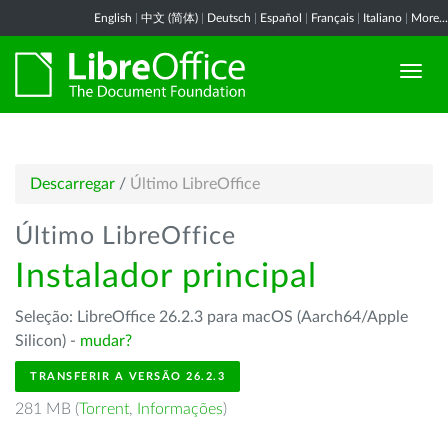
English
|
中文 (简体)
|
Deutsch
|
Español
|
Français
|
Italiano
|
More...
Descarregar
/
Último LibreOffice
Último LibreOffice
Instalador principal
Seleção: LibreOffice 26.2.3 para macOS (Aarch64/Apple
Silicon) -
mudar?
TRANSFERIR A VERSÃO 26.2.3
281 MB (
Torrent
,
Informações
)