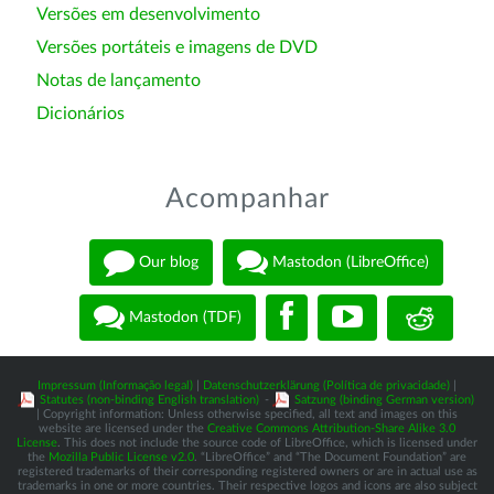
Versões em desenvolvimento
Versões portáteis e imagens de DVD
Notas de lançamento
Dicionários
Acompanhar
Our blog
Mastodon (LibreOffice)
Mastodon (TDF)
Impressum (Informação legal)
|
Datenschutzerklärung (Política de privacidade)
|
Statutes (non-binding English translation)
-
Satzung (binding German version)
| Copyright information: Unless otherwise specified, all text and images on this
website are licensed under the
Creative Commons Attribution-Share Alike 3.0
License
. This does not include the source code of LibreOffice, which is licensed under
the
Mozilla Public License v2.0
. “LibreOffice” and “The Document Foundation” are
registered trademarks of their corresponding registered owners or are in actual use as
trademarks in one or more countries. Their respective logos and icons are also subject