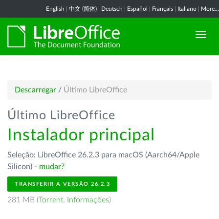
English
|
中文 (简体)
|
Deutsch
|
Español
|
Français
|
Italiano
|
More...
Descarregar
/
Último LibreOffice
Último LibreOffice
Instalador principal
Seleção: LibreOffice 26.2.3 para macOS (Aarch64/Apple
Silicon) -
mudar?
TRANSFERIR A VERSÃO 26.2.3
281 MB (
Torrent
,
Informações
)