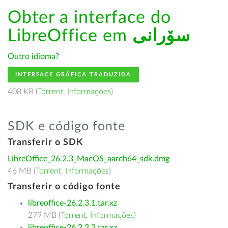
Obter a interface do
LibreOffice em
سۆرانی
Outro idioma?
INTERFACE GRÁFICA TRADUZIDA
408 KB (
Torrent
,
Informações
)
SDK e código fonte
Transferir o SDK
LibreOffice_26.2.3_MacOS_aarch64_sdk.dmg
46 MB (
Torrent
,
Informações
)
Transferir o código fonte
libreoffice-26.2.3.1.tar.xz
279 MB (
Torrent
,
Informações
)
libreoffice-26.2.3.2.tar.xz