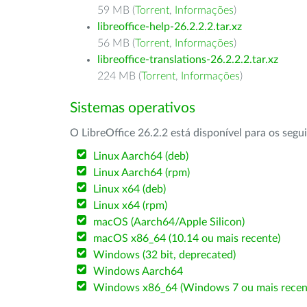
59 MB (
Torrent
,
Informações
)
libreoffice-help-26.2.2.2.tar.xz
56 MB (
Torrent
,
Informações
)
libreoffice-translations-26.2.2.2.tar.xz
224 MB (
Torrent
,
Informações
)
Sistemas operativos
O LibreOffice 26.2.2 está disponível para os segu
Linux Aarch64 (deb)
Linux Aarch64 (rpm)
Linux x64 (deb)
Linux x64 (rpm)
macOS (Aarch64/Apple Silicon)
macOS x86_64 (10.14 ou mais recente)
Windows (32 bit, deprecated)
Windows Aarch64
Windows x86_64 (Windows 7 ou mais recen