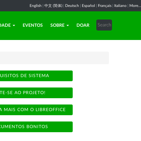
English
|
中文 (简体)
|
Deutsch
|
Español
|
Français
|
Italiano
|
More...
DADE
EVENTOS
SOBRE
DOAR
UISITOS DE SISTEMA
TE-SE AO PROJETO!
A MAIS COM O LIBREOFFICE
UMENTOS BONITOS