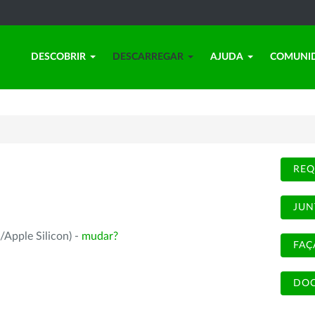
DESCOBRIR
DESCARREGAR
AJUDA
COMUNI
REQ
JUN
/Apple Silicon) -
mudar?
FAÇ
DOC