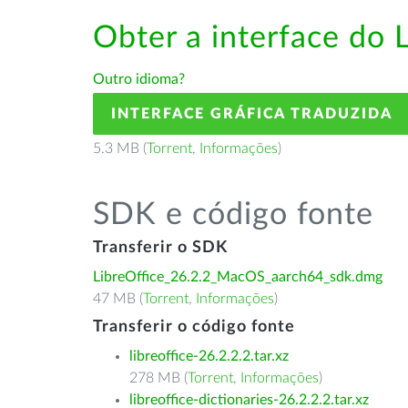
Obter a interface do 
Outro idioma?
INTERFACE GRÁFICA TRADUZIDA
5.3 MB (
Torrent
,
Informações
)
SDK e código fonte
Transferir o SDK
LibreOffice_26.2.2_MacOS_aarch64_sdk.dmg
47 MB (
Torrent
,
Informações
)
Transferir o código fonte
libreoffice-26.2.2.2.tar.xz
278 MB (
Torrent
,
Informações
)
libreoffice-dictionaries-26.2.2.2.tar.xz