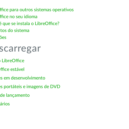
ffice para outros sistemas operativos
ffice no seu idioma
 que se instala o LibreOffice?
itos do sistema
ões
scarregar
 LibreOffice
ffice estável
es em desenvolvimento
s portáteis e imagens de DVD
 de lançamento
ários