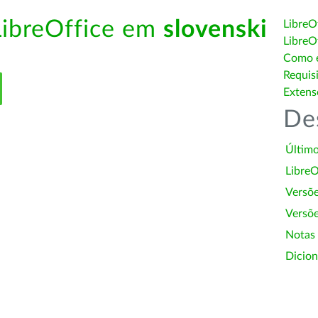
LibreOffice em
slovenski
LibreO
LibreO
Como é
Requis
Extens
De
Último
LibreO
Versõ
Versõe
Notas
Dicion