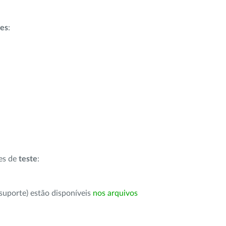
ões
:
ões de
teste
:
suporte) estão disponíveis
nos arquivos