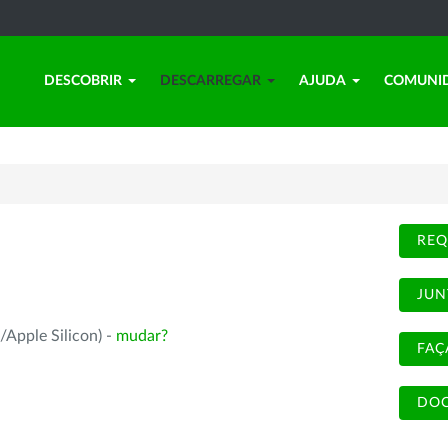
DESCOBRIR
DESCARREGAR
AJUDA
COMUNI
REQ
JUN
/Apple Silicon) -
mudar?
FAÇ
DOC