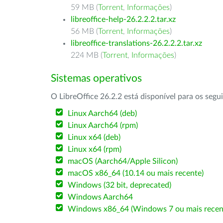
59 MB (
Torrent
,
Informações
)
libreoffice-help-26.2.2.2.tar.xz
56 MB (
Torrent
,
Informações
)
libreoffice-translations-26.2.2.2.tar.xz
224 MB (
Torrent
,
Informações
)
Sistemas operativos
O LibreOffice 26.2.2 está disponível para os segu
Linux Aarch64 (deb)
Linux Aarch64 (rpm)
Linux x64 (deb)
Linux x64 (rpm)
macOS (Aarch64/Apple Silicon)
macOS x86_64 (10.14 ou mais recente)
Windows (32 bit, deprecated)
Windows Aarch64
Windows x86_64 (Windows 7 ou mais recen