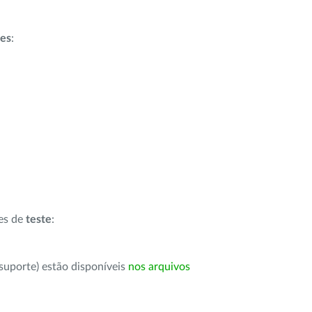
ões
:
ões de
teste
:
suporte) estão disponíveis
nos arquivos