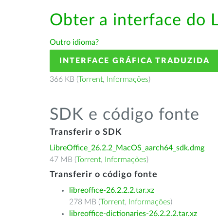
Obter a interface do 
Outro idioma?
INTERFACE GRÁFICA TRADUZIDA
366 KB (
Torrent
,
Informações
)
SDK e código fonte
Transferir o SDK
LibreOffice_26.2.2_MacOS_aarch64_sdk.dmg
47 MB (
Torrent
,
Informações
)
Transferir o código fonte
libreoffice-26.2.2.2.tar.xz
278 MB (
Torrent
,
Informações
)
libreoffice-dictionaries-26.2.2.2.tar.xz