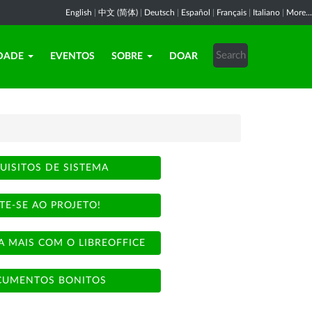
English
|
中文 (简体)
|
Deutsch
|
Español
|
Français
|
Italiano
|
More...
DADE
EVENTOS
SOBRE
DOAR
UISITOS DE SISTEMA
TE-SE AO PROJETO!
A MAIS COM O LIBREOFFICE
UMENTOS BONITOS