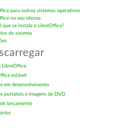
ffice para outros sistemas operativos
ffice no seu idioma
 que se instala o LibreOffice?
itos do sistema
ões
scarregar
 LibreOffice
ffice estável
es em desenvolvimento
s portáteis e imagens de DVD
 de lançamento
ários