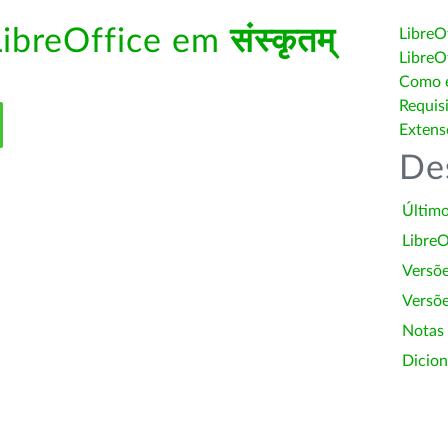
LibreOffice em
संस्कृतम्
LibreO
LibreO
Como é
Requis
Extens
De
Último
LibreO
Versõ
Versõe
Notas
Dicion