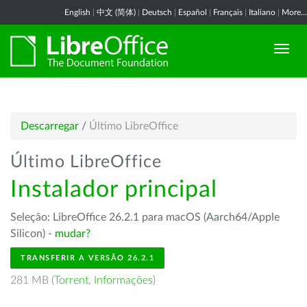
English
|
中文 (简体)
|
Deutsch
|
Español
|
Français
|
Italiano
|
More...
Descarregar
/
Último LibreOffice
Último LibreOffice
Instalador principal
Seleção: LibreOffice 26.2.1 para macOS (Aarch64/Apple
Silicon) -
mudar?
TRANSFERIR A VERSÃO 26.2.1
281 MB (
Torrent
,
Informações
)