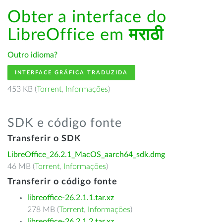
Obter a interface do
LibreOffice em
मराठी
Outro idioma?
INTERFACE GRÁFICA TRADUZIDA
453 KB (
Torrent
,
Informações
)
SDK e código fonte
Transferir o SDK
LibreOffice_26.2.1_MacOS_aarch64_sdk.dmg
46 MB (
Torrent
,
Informações
)
Transferir o código fonte
libreoffice-26.2.1.1.tar.xz
278 MB (
Torrent
,
Informações
)
libreoffice-26.2.1.2.tar.xz