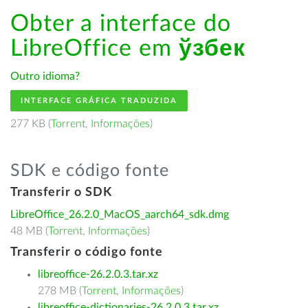
Obter a interface do
LibreOffice em
ўзбек
Outro idioma?
INTERFACE GRÁFICA TRADUZIDA
277 KB (
Torrent
,
Informações
)
SDK e código fonte
Transferir o SDK
LibreOffice_26.2.0_MacOS_aarch64_sdk.dmg
48 MB (
Torrent
,
Informações
)
Transferir o código fonte
libreoffice-26.2.0.3.tar.xz
278 MB (
Torrent
,
Informações
)
libreoffice-dictionaries-26.2.0.3.tar.xz