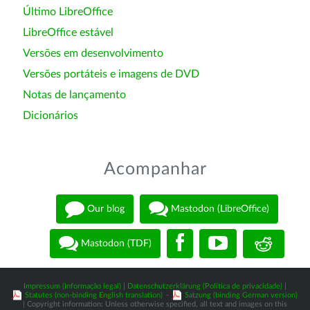
Último LibreOffice
LibreOffice estável
Versões em desenvolvimento
Versões portáteis e imagens de DVD
Notas de lançamento
Dicionários
Acompanhar
Our blog
Mastodon (LibreOffice)
Mastodon (TDF)
Impressum (Informação legal)
|
Datenschutzerklärung (Política de privacidade)
|
Statutes (non-binding English translation)
-
Satzung (binding German version)
| Copyright information: Unless otherwise specified, all text and images on this