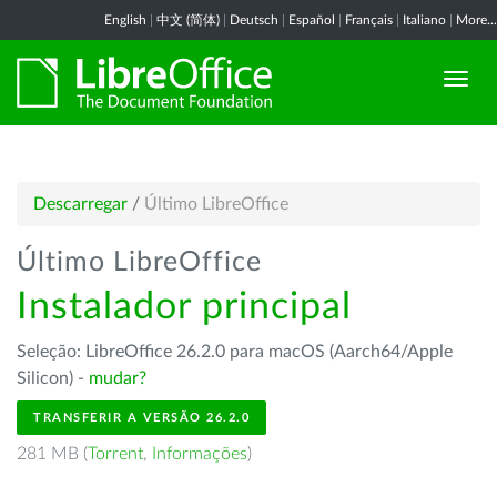
English
|
中文 (简体)
|
Deutsch
|
Español
|
Français
|
Italiano
|
More...
Descarregar
/
Último LibreOffice
Último LibreOffice
Instalador principal
Seleção: LibreOffice 26.2.0 para macOS (Aarch64/Apple
Silicon) -
mudar?
TRANSFERIR A VERSÃO 26.2.0
281 MB (
Torrent
,
Informações
)