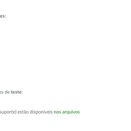
ões
:
ões de
teste
:
suporte) estão disponíveis
nos arquivos