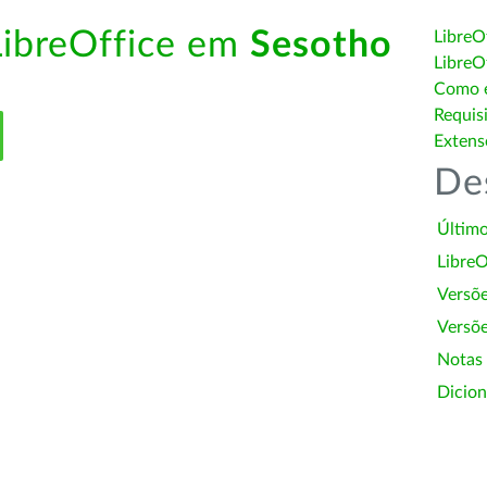
LibreOffice em
Sesotho
LibreO
LibreO
Como é
Requis
Extens
De
Último
LibreO
Versõ
Versõe
Notas
Dicion