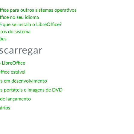
ffice para outros sistemas operativos
ffice no seu idioma
 que se instala o LibreOffice?
itos do sistema
ões
scarregar
 LibreOffice
ffice estável
es em desenvolvimento
s portáteis e imagens de DVD
 de lançamento
ários