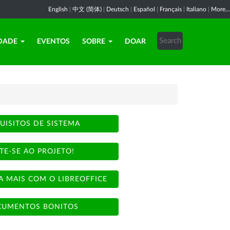
English
|
中文 (简体)
|
Deutsch
|
Español
|
Français
|
Italiano
|
More...
DADE
EVENTOS
SOBRE
DOAR
UISITOS DE SISTEMA
TE-SE AO PROJETO!
A MAIS COM O LIBREOFFICE
UMENTOS BONITOS