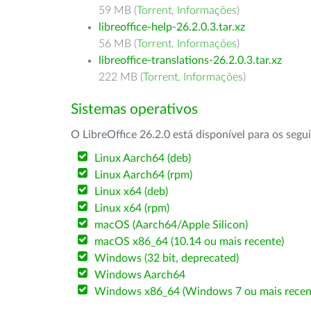
59 MB (
Torrent
,
Informações
)
libreoffice-help-26.2.0.3.tar.xz
56 MB (
Torrent
,
Informações
)
libreoffice-translations-26.2.0.3.tar.xz
222 MB (
Torrent
,
Informações
)
Sistemas operativos
O LibreOffice 26.2.0 está disponível para os segu
Linux Aarch64 (deb)
Linux Aarch64 (rpm)
Linux x64 (deb)
Linux x64 (rpm)
macOS (Aarch64/Apple Silicon)
macOS x86_64 (10.14 ou mais recente)
Windows (32 bit, deprecated)
Windows Aarch64
Windows x86_64 (Windows 7 ou mais recen