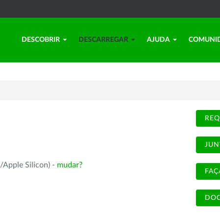
DESCOBRIR
DESCARREGAR
AJUDA
COMUNI
REQ
JUN
/Apple Silicon) -
mudar?
FAÇ
DOC