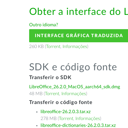
Obter a interface do 
Outro idioma?
INTERFACE GRÁFICA TRADUZIDA
260 KB (
Torrent
,
Informações
)
SDK e código fonte
Transferir o SDK
LibreOffice_26.2.0_MacOS_aarch64_sdk.dmg
48 MB (
Torrent
,
Informações
)
Transferir o código fonte
libreoffice-26.2.0.3.tar.xz
278 MB (
Torrent
,
Informações
)
libreoffice-dictionaries-26.2.0.3.tar.xz