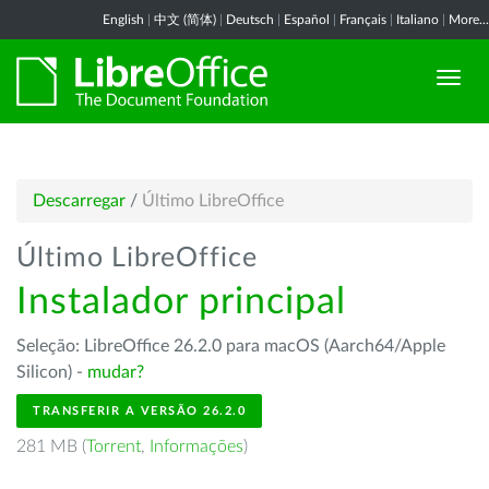
English
|
中文 (简体)
|
Deutsch
|
Español
|
Français
|
Italiano
|
More...
Descarregar
/
Último LibreOffice
Último LibreOffice
Instalador principal
Seleção: LibreOffice 26.2.0 para macOS (Aarch64/Apple
Silicon) -
mudar?
TRANSFERIR A VERSÃO 26.2.0
281 MB (
Torrent
,
Informações
)