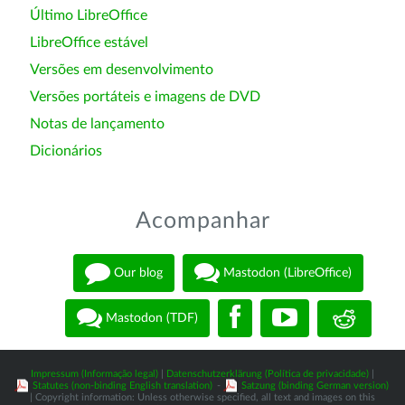
Último LibreOffice
LibreOffice estável
Versões em desenvolvimento
Versões portáteis e imagens de DVD
Notas de lançamento
Dicionários
Acompanhar
Our blog
Mastodon (LibreOffice)
Mastodon (TDF)
Impressum (Informação legal)
|
Datenschutzerklärung (Política de privacidade)
|
Statutes (non-binding English translation)
-
Satzung (binding German version)
| Copyright information: Unless otherwise specified, all text and images on this