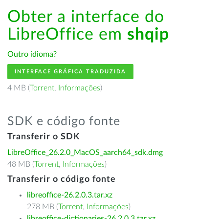
Obter a interface do
LibreOffice em
shqip
Outro idioma?
INTERFACE GRÁFICA TRADUZIDA
4 MB (
Torrent
,
Informações
)
SDK e código fonte
Transferir o SDK
LibreOffice_26.2.0_MacOS_aarch64_sdk.dmg
48 MB (
Torrent
,
Informações
)
Transferir o código fonte
libreoffice-26.2.0.3.tar.xz
278 MB (
Torrent
,
Informações
)
libreoffice-dictionaries-26.2.0.3.tar.xz