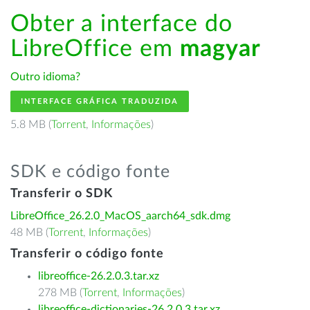
Obter a interface do
LibreOffice em
magyar
Outro idioma?
INTERFACE GRÁFICA TRADUZIDA
5.8 MB (
Torrent
,
Informações
)
SDK e código fonte
Transferir o SDK
LibreOffice_26.2.0_MacOS_aarch64_sdk.dmg
48 MB (
Torrent
,
Informações
)
Transferir o código fonte
libreoffice-26.2.0.3.tar.xz
278 MB (
Torrent
,
Informações
)
libreoffice-dictionaries-26.2.0.3.tar.xz