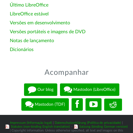
Último LibreOffice
LibreOffice estável
Versões em desenvolvimento
Versões portáteis e imagens de DVD
Notas de lançamento
Dicionários
Acompanhar
Our blog
Mastodon (LibreOffice)
Mastodon (TDF)
Impressum (Informação legal)
|
Datenschutzerklärung (Política de privacidade)
|
Statutes (non-binding English translation)
-
Satzung (binding German version)
| Copyright information: Unless otherwise specified, all text and images on this