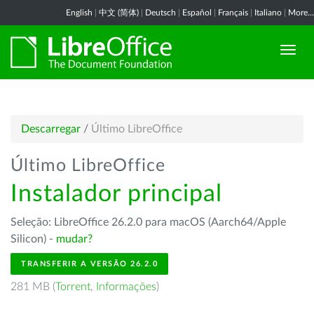
English
|
中文 (简体)
|
Deutsch
|
Español
|
Français
|
Italiano
|
More...
Descarregar
/
Último LibreOffice
Último LibreOffice
Instalador principal
Seleção: LibreOffice 26.2.0 para macOS (Aarch64/Apple
Silicon) -
mudar?
TRANSFERIR A VERSÃO 26.2.0
281 MB (
Torrent
,
Informações
)