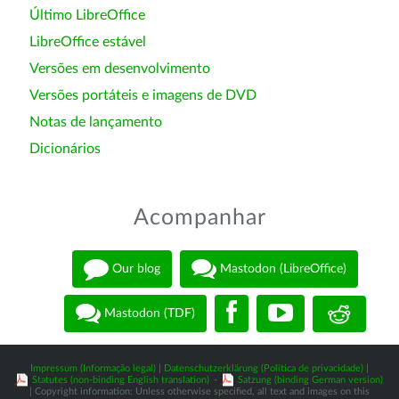
Último LibreOffice
LibreOffice estável
Versões em desenvolvimento
Versões portáteis e imagens de DVD
Notas de lançamento
Dicionários
Acompanhar
Our blog
Mastodon (LibreOffice)
Mastodon (TDF)
Impressum (Informação legal)
|
Datenschutzerklärung (Política de privacidade)
|
Statutes (non-binding English translation)
-
Satzung (binding German version)
| Copyright information: Unless otherwise specified, all text and images on this