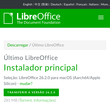
English
|
中文 (简体)
|
Deutsch
|
Español
|
Français
|
Italiano
|
More...
Descarregar
/
Último LibreOffice
Último LibreOffice
Instalador principal
Seleção: LibreOffice 26.2.0 para macOS (Aarch64/Apple
Silicon) -
mudar?
TRANSFERIR A VERSÃO 26.2.0
281 MB (
Torrent
,
Informações
)