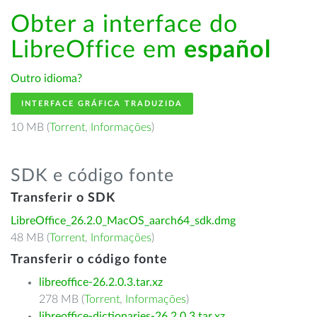
Obter a interface do
LibreOffice em
español
Outro idioma?
INTERFACE GRÁFICA TRADUZIDA
10 MB (
Torrent
,
Informações
)
SDK e código fonte
Transferir o SDK
LibreOffice_26.2.0_MacOS_aarch64_sdk.dmg
48 MB (
Torrent
,
Informações
)
Transferir o código fonte
libreoffice-26.2.0.3.tar.xz
278 MB (
Torrent
,
Informações
)
libreoffice-dictionaries-26.2.0.3.tar.xz