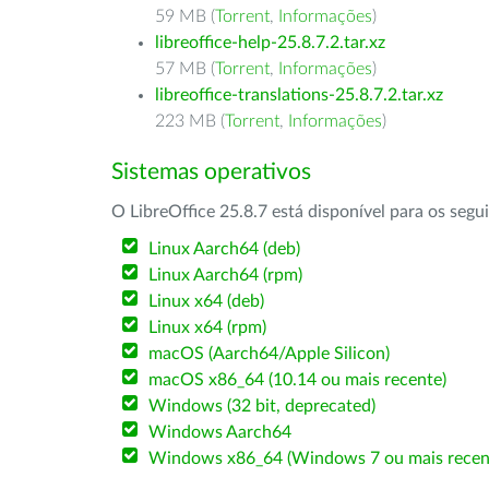
59 MB (
Torrent
,
Informações
)
libreoffice-help-25.8.7.2.tar.xz
57 MB (
Torrent
,
Informações
)
libreoffice-translations-25.8.7.2.tar.xz
223 MB (
Torrent
,
Informações
)
Sistemas operativos
O LibreOffice 25.8.7 está disponível para os segu
Linux Aarch64 (deb)
Linux Aarch64 (rpm)
Linux x64 (deb)
Linux x64 (rpm)
macOS (Aarch64/Apple Silicon)
macOS x86_64 (10.14 ou mais recente)
Windows (32 bit, deprecated)
Windows Aarch64
Windows x86_64 (Windows 7 ou mais recen