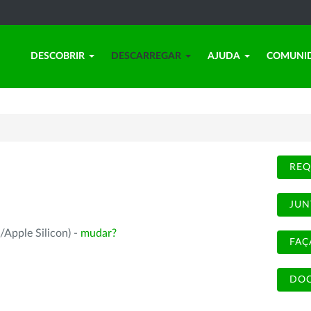
DESCOBRIR
DESCARREGAR
AJUDA
COMUNI
REQ
JUN
/Apple Silicon) -
mudar?
FAÇ
DOC