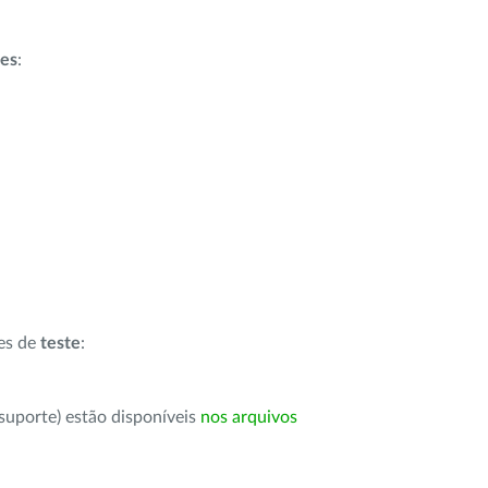
ões
:
ões de
teste
:
suporte) estão disponíveis
nos arquivos