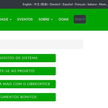
English
|
中文 (简体)
|
Deutsch
|
Español
|
Français
|
Italiano
|
More...
DADE
EVENTOS
SOBRE
DOAR
UISITOS DE SISTEMA
TE-SE AO PROJETO!
A MAIS COM O LIBREOFFICE
UMENTOS BONITOS