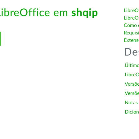
LibreOffice em
shqip
LibreO
LibreO
Como é
Requis
Extens
De
Último
LibreO
Versõ
Versõe
Notas
Dicion