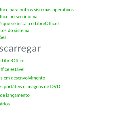
ffice para outros sistemas operativos
ffice no seu idioma
 que se instala o LibreOffice?
itos do sistema
ões
scarregar
 LibreOffice
ffice estável
es em desenvolvimento
s portáteis e imagens de DVD
 de lançamento
ários