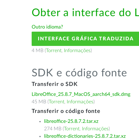
Obter a interface do 
Outro idioma?
INTERFACE GRÁFICA TRADUZIDA
4 MB (
Torrent
,
Informações
)
SDK e código fonte
Transferir o SDK
LibreOffice_25.8.7_MacOS_aarch64_sdk.dmg
45 MB (
Torrent
,
Informações
)
Transferir o código fonte
libreoffice-25.8.7.2.tar.xz
274 MB (
Torrent
,
Informações
)
libreoffice-dictionaries-25.8.7.2.tar.xz