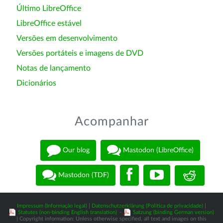
Último LibreOffice
LibreOffice estável
Versões em desenvolvimento
Versões portáteis e imagens de DVD
Notas de lançamento
Dicionários
Acompanhar
Our blog
Mastodon (LibreOffice)
Mastodon (TDF)
Impressum (Informação legal)
|
Datenschutzerklärung (Política de privacidade)
|
Statutes (non-binding English translation)
-
Satzung (binding German version)
| Copyright information: Unless otherwise specified, all text and images on this