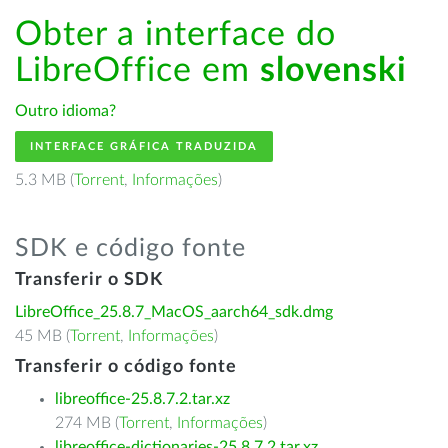
Obter a interface do
LibreOffice em
slovenski
Outro idioma?
INTERFACE GRÁFICA TRADUZIDA
5.3 MB (
Torrent
,
Informações
)
SDK e código fonte
Transferir o SDK
LibreOffice_25.8.7_MacOS_aarch64_sdk.dmg
45 MB (
Torrent
,
Informações
)
Transferir o código fonte
libreoffice-25.8.7.2.tar.xz
274 MB (
Torrent
,
Informações
)
libreoffice-dictionaries-25.8.7.2.tar.xz