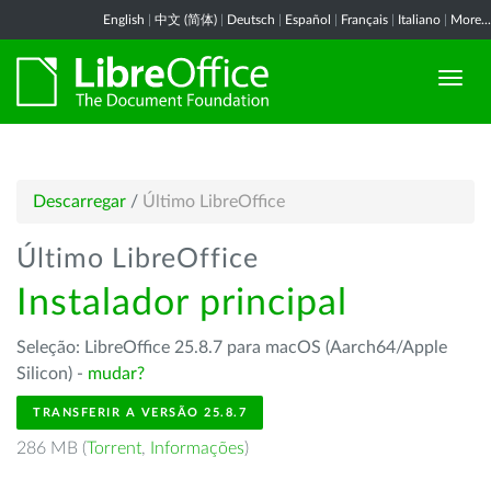
English
|
中文 (简体)
|
Deutsch
|
Español
|
Français
|
Italiano
|
More...
Descarregar
/
Último LibreOffice
Último LibreOffice
Instalador principal
Seleção: LibreOffice 25.8.7 para macOS (Aarch64/Apple
Silicon) -
mudar?
TRANSFERIR A VERSÃO 25.8.7
286 MB (
Torrent
,
Informações
)