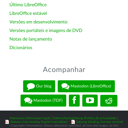
Último LibreOffice
LibreOffice estável
Versões em desenvolvimento
Versões portáteis e imagens de DVD
Notas de lançamento
Dicionários
Acompanhar
Our blog
Mastodon (LibreOffice)
Mastodon (TDF)
Impressum (Informação legal)
|
Datenschutzerklärung (Política de privacidade)
|
Statutes (non-binding English translation)
-
Satzung (binding German version)
| Copyright information: Unless otherwise specified, all text and images on this