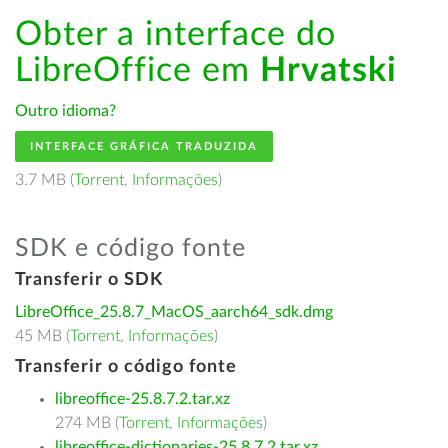
Obter a interface do
LibreOffice em
Hrvatski
Outro idioma?
INTERFACE GRÁFICA TRADUZIDA
3.7 MB (
Torrent
,
Informações
)
SDK e código fonte
Transferir o SDK
LibreOffice_25.8.7_MacOS_aarch64_sdk.dmg
45 MB (
Torrent
,
Informações
)
Transferir o código fonte
libreoffice-25.8.7.2.tar.xz
274 MB (
Torrent
,
Informações
)
libreoffice-dictionaries-25.8.7.2.tar.xz