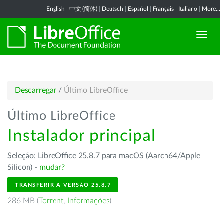
English
|
中文 (简体)
|
Deutsch
|
Español
|
Français
|
Italiano
|
More...
Descarregar
/
Último LibreOffice
Último LibreOffice
Instalador principal
Seleção: LibreOffice 25.8.7 para macOS (Aarch64/Apple
Silicon) -
mudar?
TRANSFERIR A VERSÃO 25.8.7
286 MB (
Torrent
,
Informações
)