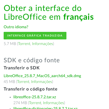
Obter a interface do
LibreOffice em
français
Outro idioma?
INTERFACE GRÁFICA TRADUZIDA
5.7 MB (
Torrent
,
Informações
)
SDK e código fonte
Transferir o SDK
LibreOffice_25.8.7_MacOS_aarch64_sdk.dmg
45 MB (
Torrent
,
Informações
)
Transferir o código fonte
libreoffice-25.8.7.2.tar.xz
274 MB (
Torrent
,
Informações
)
libreoffice-dictionaries-25.8.7.2.tar.xz