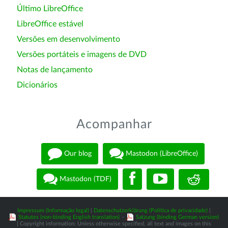
Último LibreOffice
LibreOffice estável
Versões em desenvolvimento
Versões portáteis e imagens de DVD
Notas de lançamento
Dicionários
Acompanhar
Our blog
Mastodon (LibreOffice)
Mastodon (TDF)
Impressum (Informação legal)
|
Datenschutzerklärung (Política de privacidade)
|
Statutes (non-binding English translation)
-
Satzung (binding German version)
| Copyright information: Unless otherwise specified, all text and images on this