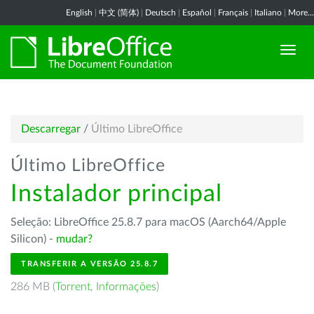
English
|
中文 (简体)
|
Deutsch
|
Español
|
Français
|
Italiano
|
More...
Descarregar
/
Último LibreOffice
Último LibreOffice
Instalador principal
Seleção: LibreOffice 25.8.7 para macOS (Aarch64/Apple
Silicon) -
mudar?
TRANSFERIR A VERSÃO 25.8.7
286 MB (
Torrent
,
Informações
)