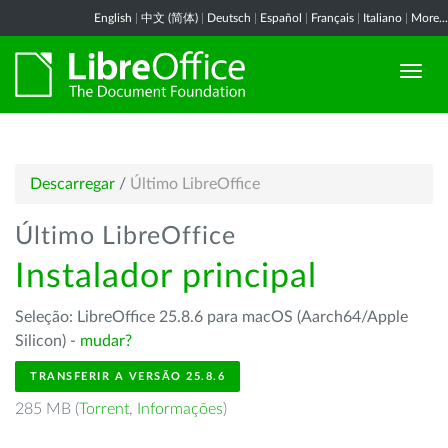
English
|
中文 (简体)
|
Deutsch
|
Español
|
Français
|
Italiano
|
More...
Descarregar
/
Último LibreOffice
Último LibreOffice
Instalador principal
Seleção: LibreOffice 25.8.6 para macOS (Aarch64/Apple
Silicon) -
mudar?
TRANSFERIR A VERSÃO 25.8.6
285 MB (
Torrent
,
Informações
)