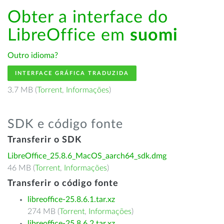
Obter a interface do
LibreOffice em
suomi
Outro idioma?
INTERFACE GRÁFICA TRADUZIDA
3.7 MB (
Torrent
,
Informações
)
SDK e código fonte
Transferir o SDK
LibreOffice_25.8.6_MacOS_aarch64_sdk.dmg
46 MB (
Torrent
,
Informações
)
Transferir o código fonte
libreoffice-25.8.6.1.tar.xz
274 MB (
Torrent
,
Informações
)
libreoffice-25.8.6.2.tar.xz