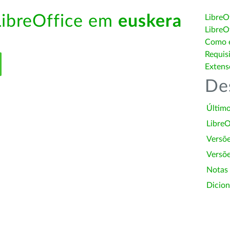
LibreOffice em
euskera
LibreO
LibreO
Como é
Requis
Extens
De
Último
LibreO
Versõ
Versõe
Notas
Dicion