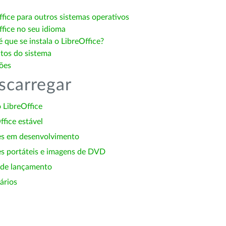
ffice para outros sistemas operativos
ffice no seu idioma
 que se instala o LibreOffice?
itos do sistema
ões
scarregar
 LibreOffice
ffice estável
es em desenvolvimento
s portáteis e imagens de DVD
 de lançamento
ários