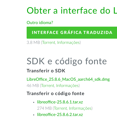
Obter a interface do 
Outro idioma?
INTERFACE GRÁFICA TRADUZIDA
3.8 MB (
Torrent
,
Informações
)
SDK e código fonte
Transferir o SDK
LibreOffice_25.8.6_MacOS_aarch64_sdk.dmg
46 MB (
Torrent
,
Informações
)
Transferir o código fonte
libreoffice-25.8.6.1.tar.xz
274 MB (
Torrent
,
Informações
)
libreoffice-25.8.6.2.tar.xz