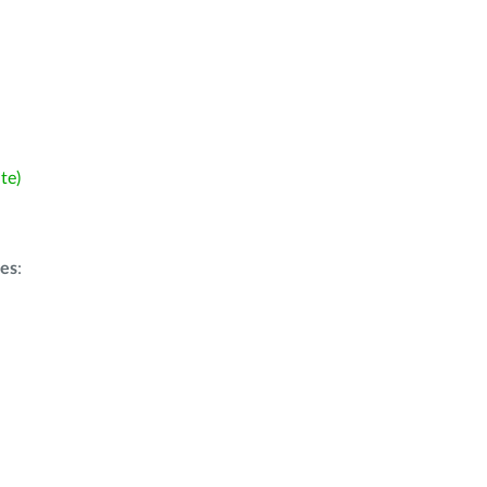
te)
ões
: