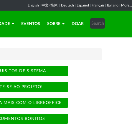
English
|
中文 (简体)
|
Deutsch
|
Español
|
Français
|
Italiano
|
More...
DADE
EVENTOS
SOBRE
DOAR
UISITOS DE SISTEMA
TE-SE AO PROJETO!
A MAIS COM O LIBREOFFICE
UMENTOS BONITOS