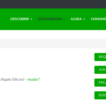
DESCOBRIR
DESCARREGAR
AJUDA
COMUNI
REQ
JUN
/Apple Silicon) -
mudar?
FAÇ
DOC