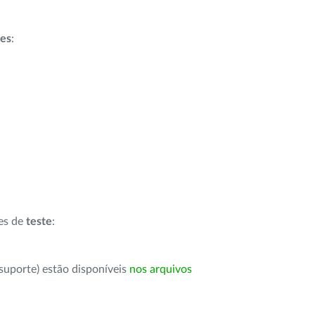
ões
:
ões de
teste
:
suporte) estão disponíveis
nos arquivos