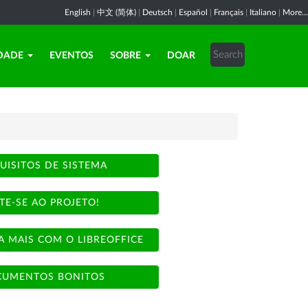
English
|
中文 (简体)
|
Deutsch
|
Español
|
Français
|
Italiano
|
More...
DADE
EVENTOS
SOBRE
DOAR
UISITOS DE SISTEMA
TE-SE AO PROJETO!
A MAIS COM O LIBREOFFICE
UMENTOS BONITOS