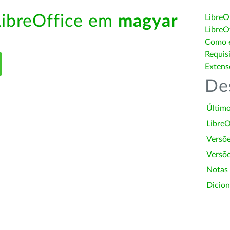
LibreOffice em
magyar
LibreO
LibreO
Como é
Requis
Extens
De
Último
LibreO
Versõ
Versõe
Notas
Dicion