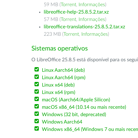
59 MB (
Torrent
,
Informações
)
libreoffice-help-25.8.5.2.tar.xz
57 MB (
Torrent
,
Informações
)
libreoffice-translations-25.8.5.2.tar.xz
223 MB (
Torrent
,
Informações
)
Sistemas operativos
O LibreOffice 25.8.5 está disponível para os segu
Linux Aarch64 (deb)
Linux Aarch64 (rpm)
Linux x64 (deb)
Linux x64 (rpm)
macOS (Aarch64/Apple Silicon)
macOS x86_64 (10.14 ou mais recente)
Windows (32 bit, deprecated)
Windows Aarch64
Windows x86_64 (Windows 7 ou mais recen