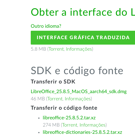
Obter a interface do 
Outro idioma?
INTERFACE GRÁFICA TRADUZIDA
5.8 MB (
Torrent
,
Informações
)
SDK e código fonte
Transferir o SDK
LibreOffice_25.8.5_MacOS_aarch64_sdk.dmg
46 MB (
Torrent
,
Informações
)
Transferir o código fonte
libreoffice-25.8.5.2.tar.xz
274 MB (
Torrent
,
Informações
)
libreoffice-dictionaries-25.8.5.2.tar.xz