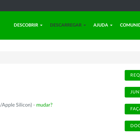
DESCOBRIR
DESCARREGAR
AJUDA
COMUNI
REQ
JUN
/Apple Silicon) -
mudar?
FAÇ
DOC