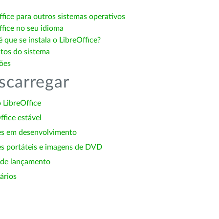
ffice para outros sistemas operativos
ffice no seu idioma
 que se instala o LibreOffice?
itos do sistema
ões
scarregar
 LibreOffice
ffice estável
es em desenvolvimento
s portáteis e imagens de DVD
 de lançamento
ários