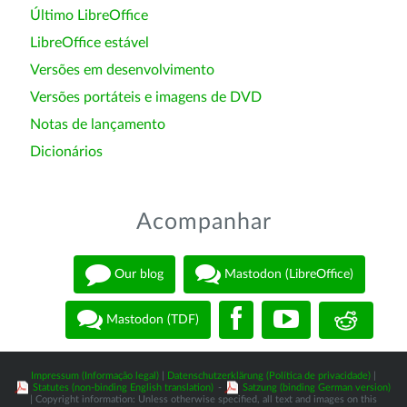
Último LibreOffice
LibreOffice estável
Versões em desenvolvimento
Versões portáteis e imagens de DVD
Notas de lançamento
Dicionários
Acompanhar
Our blog
Mastodon (LibreOffice)
Mastodon (TDF)
Impressum (Informação legal)
|
Datenschutzerklärung (Política de privacidade)
|
Statutes (non-binding English translation)
-
Satzung (binding German version)
| Copyright information: Unless otherwise specified, all text and images on this