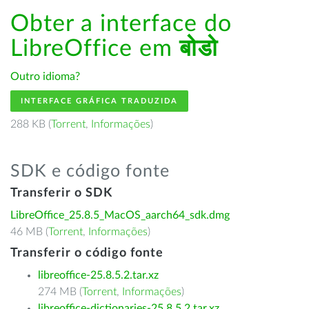
Obter a interface do
LibreOffice em
बोडो
Outro idioma?
INTERFACE GRÁFICA TRADUZIDA
288 KB (
Torrent
,
Informações
)
SDK e código fonte
Transferir o SDK
LibreOffice_25.8.5_MacOS_aarch64_sdk.dmg
46 MB (
Torrent
,
Informações
)
Transferir o código fonte
libreoffice-25.8.5.2.tar.xz
274 MB (
Torrent
,
Informações
)
libreoffice-dictionaries-25.8.5.2.tar.xz