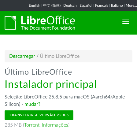
English
|
中文 (简体)
|
Deutsch
|
Español
|
Français
|
Italiano
|
More...
Descarregar
/
Último LibreOffice
Último LibreOffice
Instalador principal
Seleção: LibreOffice 25.8.5 para macOS (Aarch64/Apple
Silicon) -
mudar?
TRANSFERIR A VERSÃO 25.8.5
285 MB (
Torrent
,
Informações
)