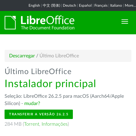
English
|
中文 (简体)
|
Deutsch
|
Español
|
Français
|
Italiano
|
More...
Descarregar
/
Último LibreOffice
Último LibreOffice
Instalador principal
Seleção: LibreOffice 26.2.5 para macOS (Aarch64/Apple
Silicon) -
mudar?
TRANSFERIR A VERSÃO 26.2.5
284 MB (
Torrent
,
Informações
)