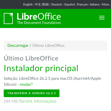
English
|
中文 (简体)
|
Deutsch
|
Español
|
Français
|
Italiano
|
More...
Descarregar
/
Último LibreOffice
Último LibreOffice
Instalador principal
Seleção: LibreOffice 26.2.5 para macOS (Aarch64/Apple
Silicon) -
mudar?
TRANSFERIR A VERSÃO 26.2.5
284 MB (
Torrent
,
Informações
)