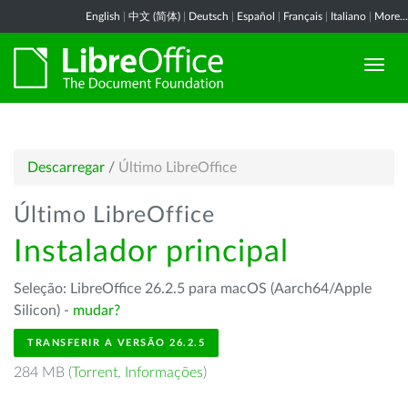
English
|
中文 (简体)
|
Deutsch
|
Español
|
Français
|
Italiano
|
More...
Descarregar
/
Último LibreOffice
Último LibreOffice
Instalador principal
Seleção: LibreOffice 26.2.5 para macOS (Aarch64/Apple
Silicon) -
mudar?
TRANSFERIR A VERSÃO 26.2.5
284 MB (
Torrent
,
Informações
)