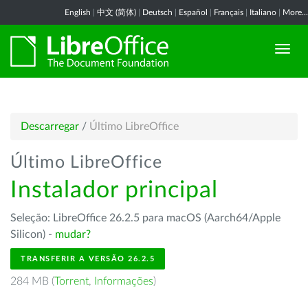
English
|
中文 (简体)
|
Deutsch
|
Español
|
Français
|
Italiano
|
More...
Descarregar
/
Último LibreOffice
Último LibreOffice
Instalador principal
Seleção: LibreOffice 26.2.5 para macOS (Aarch64/Apple
Silicon) -
mudar?
TRANSFERIR A VERSÃO 26.2.5
284 MB (
Torrent
,
Informações
)