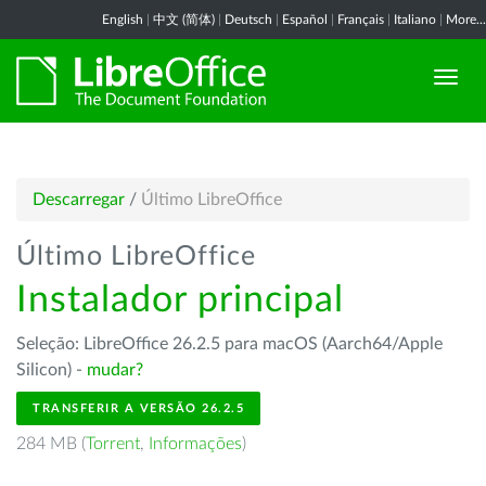
English
|
中文 (简体)
|
Deutsch
|
Español
|
Français
|
Italiano
|
More...
Descarregar
/
Último LibreOffice
Último LibreOffice
Instalador principal
Seleção: LibreOffice 26.2.5 para macOS (Aarch64/Apple
Silicon) -
mudar?
TRANSFERIR A VERSÃO 26.2.5
284 MB (
Torrent
,
Informações
)