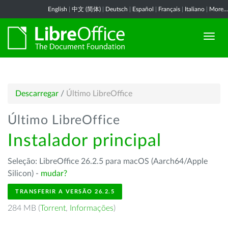
English
|
中文 (简体)
|
Deutsch
|
Español
|
Français
|
Italiano
|
More...
Descarregar
/
Último LibreOffice
Último LibreOffice
Instalador principal
Seleção: LibreOffice 26.2.5 para macOS (Aarch64/Apple
Silicon) -
mudar?
TRANSFERIR A VERSÃO 26.2.5
284 MB (
Torrent
,
Informações
)