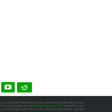
ion)
| Copyright information: Unless otherwise specified, all text and
ch is licensed under the
Mozilla Public License v2.0
. “LibreOffice” and
respective logos and icons are also subject to international copyright