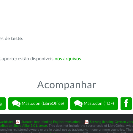
ões de
teste
:
suporte) estão disponíveis
nos arquivos
Acompanhar
g
Mastodon (LibreOffice)
Mastodon (TDF)
vacidade)
|
Statutes (non-binding English translation)
-
Satzung (binding German vers
ibution-Share Alike 3.0 License
. This does not include the source code of LibreOffice, whi
nding registered owners or are in actual use as trademarks in one or more countries. Their 