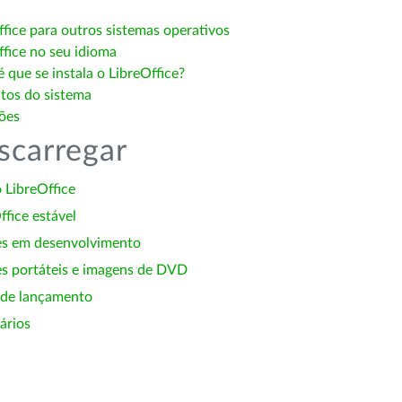
ffice para outros sistemas operativos
ffice no seu idioma
 que se instala o LibreOffice?
itos do sistema
ões
scarregar
 LibreOffice
ffice estável
es em desenvolvimento
s portáteis e imagens de DVD
 de lançamento
ários