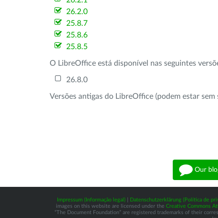
26.2.1
26.2.0
25.8.7
25.8.6
25.8.5
O LibreOffice está disponível nas seguintes vers
26.8.0
Versões antigas do LibreOffice (podem estar sem 
Our blo
Impressum (Informação legal)
|
Datenschutzerklärung (Política de pri
images on this website are licensed under the
Creative Commons Attr
“The Document Foundation” are registered trademarks of their correspo