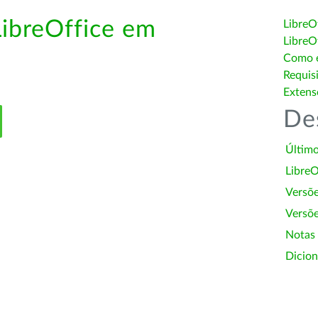
LibreOffice em
LibreO
LibreO
Como é
Requis
Extens
De
Último
LibreO
Versõ
Versõe
Notas
Dicion