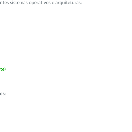
intes sistemas operativos e arquiteturas:
te)
ões
: