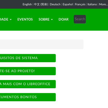
English
|
中文 (简体)
|
Deutsch
|
Español
|
Français
|
Italiano
|
More...
DADE
EVENTOS
SOBRE
DOAR
UISITOS DE SISTEMA
TE-SE AO PROJETO!
A MAIS COM O LIBREOFFICE
UMENTOS BONITOS