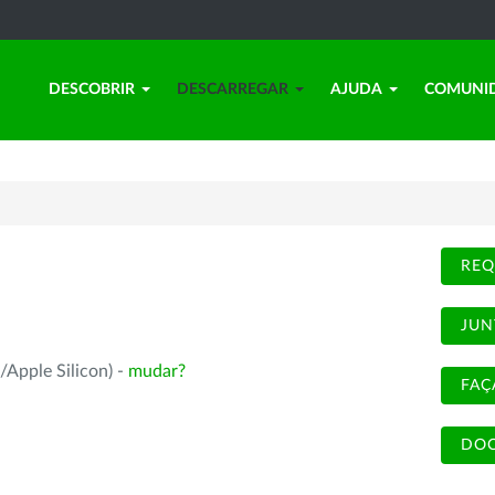
DESCOBRIR
DESCARREGAR
AJUDA
COMUNI
REQ
JUN
/Apple Silicon) -
mudar?
FAÇ
DOC