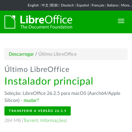
English
|
中文 (简体)
|
Deutsch
|
Español
|
Français
|
Italiano
|
More...
Descarregar
/
Último LibreOffice
Último LibreOffice
Instalador principal
Seleção: LibreOffice 26.2.5 para macOS (Aarch64/Apple
Silicon) -
mudar?
TRANSFERIR A VERSÃO 26.2.5
284 MB (
Torrent
,
Informações
)