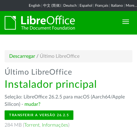
English
|
中文 (简体)
|
Deutsch
|
Español
|
Français
|
Italiano
|
More...
Descarregar
/
Último LibreOffice
Último LibreOffice
Instalador principal
Seleção: LibreOffice 26.2.5 para macOS (Aarch64/Apple
Silicon) -
mudar?
TRANSFERIR A VERSÃO 26.2.5
284 MB (
Torrent
,
Informações
)