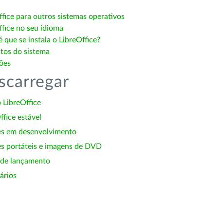
ffice para outros sistemas operativos
ffice no seu idioma
 que se instala o LibreOffice?
itos do sistema
ões
scarregar
 LibreOffice
ffice estável
es em desenvolvimento
s portáteis e imagens de DVD
 de lançamento
ários