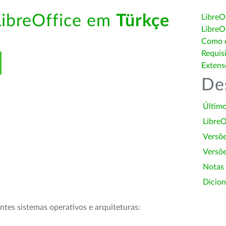
LibreOffice em
Türkçe
LibreO
LibreO
Como é
Requis
Extens
De
Último
LibreO
Versõ
Versõe
Notas
Dicion
intes sistemas operativos e arquiteturas: