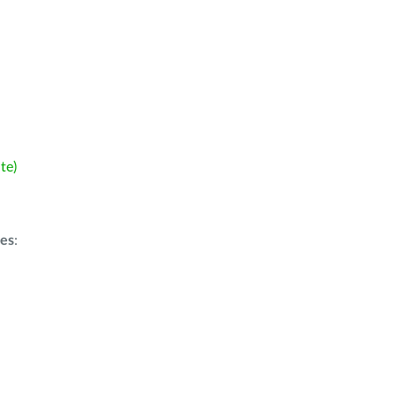
te)
ões
: