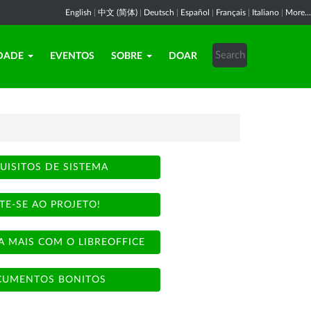
English
|
中文 (简体)
|
Deutsch
|
Español
|
Français
|
Italiano
|
More...
DADE
EVENTOS
SOBRE
DOAR
UISITOS DE SISTEMA
TE-SE AO PROJETO!
A MAIS COM O LIBREOFFICE
UMENTOS BONITOS