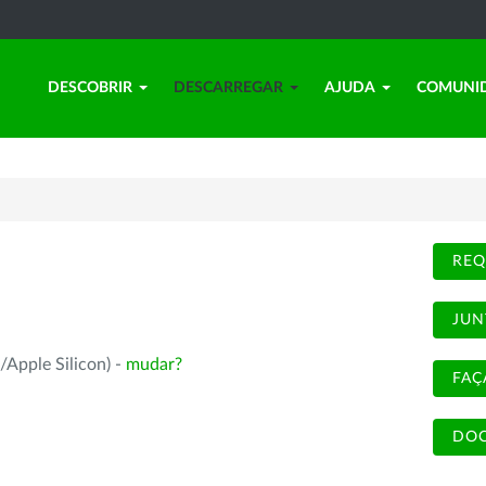
DESCOBRIR
DESCARREGAR
AJUDA
COMUNI
REQ
JUN
/Apple Silicon) -
mudar?
FAÇ
DOC