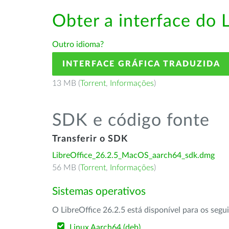
Obter a interface do 
Outro idioma?
INTERFACE GRÁFICA TRADUZIDA
13 MB (
Torrent
,
Informações
)
SDK e código fonte
Transferir o SDK
LibreOffice_26.2.5_MacOS_aarch64_sdk.dmg
56 MB (
Torrent
,
Informações
)
Sistemas operativos
O LibreOffice 26.2.5 está disponível para os segu
Linux Aarch64 (deb)