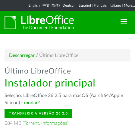
English
|
中文 (简体)
|
Deutsch
|
Español
|
Français
|
Italiano
|
More...
Descarregar
/
Último LibreOffice
Último LibreOffice
Instalador principal
Seleção: LibreOffice 26.2.5 para macOS (Aarch64/Apple
Silicon) -
mudar?
TRANSFERIR A VERSÃO 26.2.5
284 MB (
Torrent
,
Informações
)