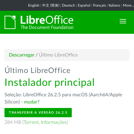
English
|
中文 (简体)
|
Deutsch
|
Español
|
Français
|
Italiano
|
More...
Descarregar
/
Último LibreOffice
Último LibreOffice
Instalador principal
Seleção: LibreOffice 26.2.5 para macOS (Aarch64/Apple
Silicon) -
mudar?
TRANSFERIR A VERSÃO 26.2.5
284 MB (
Torrent
,
Informações
)