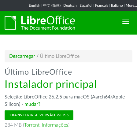
English
|
中文 (简体)
|
Deutsch
|
Español
|
Français
|
Italiano
|
More...
Descarregar
/
Último LibreOffice
Último LibreOffice
Instalador principal
Seleção: LibreOffice 26.2.5 para macOS (Aarch64/Apple
Silicon) -
mudar?
TRANSFERIR A VERSÃO 26.2.5
284 MB (
Torrent
,
Informações
)