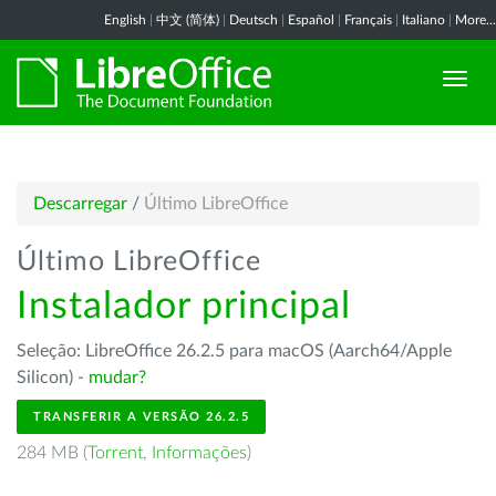
English
|
中文 (简体)
|
Deutsch
|
Español
|
Français
|
Italiano
|
More...
Descarregar
/
Último LibreOffice
Último LibreOffice
Instalador principal
Seleção: LibreOffice 26.2.5 para macOS (Aarch64/Apple
Silicon) -
mudar?
TRANSFERIR A VERSÃO 26.2.5
284 MB (
Torrent
,
Informações
)