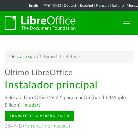
English
|
中文 (简体)
|
Deutsch
|
Español
|
Français
|
Italiano
|
More...
Descarregar
/
Último LibreOffice
Último LibreOffice
Instalador principal
Seleção: LibreOffice 26.2.5 para macOS (Aarch64/Apple
Silicon) -
mudar?
TRANSFERIR A VERSÃO 26.2.5
284 MB (
Torrent
,
Informações
)